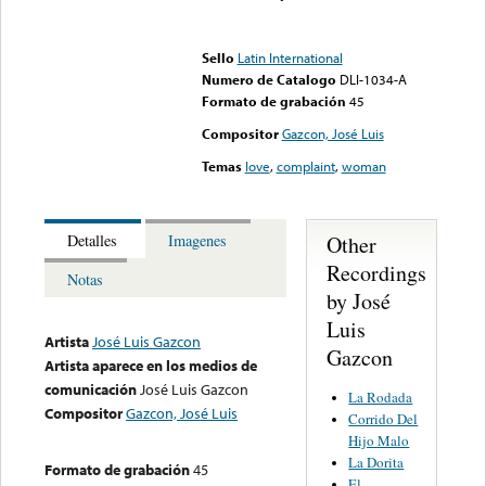
Error loading media: File
could not be played
Sello
Latin International
Numero de Catalogo
DLI-1034-A
Formato de grabación
45
Compositor
Gazcon, José Luis
Temas
love
,
complaint
,
woman
Other
Detalles
Imagenes
Recordings
Notas
by José
Luis
Artista
José Luis Gazcon
Gazcon
Artista aparece en los medios de
comunicación
José Luis Gazcon
La Rodada
Compositor
Gazcon, José Luis
Corrido Del
Hijo Malo
La Dorita
Formato de grabación
45
El