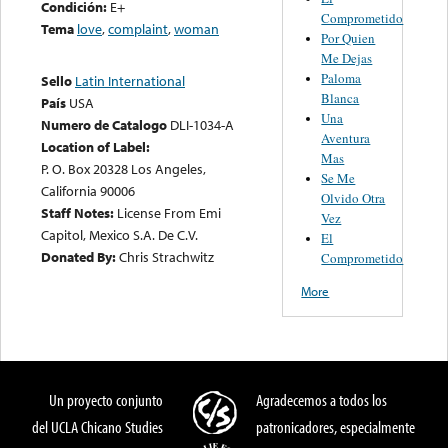
Condición:
E+
Comprometido
Tema
love
,
complaint
,
woman
Por Quien
Me Dejas
Paloma
Sello
Latin International
Blanca
País
USA
Una
Numero de Catalogo
DLI-1034-A
Aventura
Location of Label:
Mas
P. O. Box 20328 Los Angeles,
Se Me
California 90006
Olvido Otra
Staff Notes:
License From Emi
Vez
Capitol, Mexico S.A. De C.V.
El
Donated By:
Chris Strachwitz
Comprometido
More
Un proyecto conjunto
Agradecemos a todos los
del UCLA Chicano Studies
patronicadores, especialmente