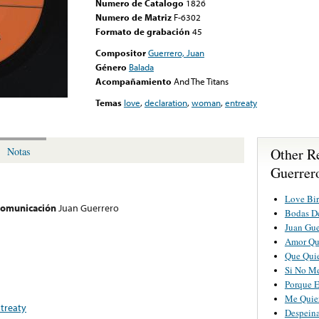
Numero de Catalogo
1826
Numero de Matriz
F-6302
Formato de grabación
45
Compositor
Guerrero, Juan
Género
Balada
Acompañamiento
And The Titans
Temas
love
,
declaration
,
woman
,
entreaty
Other R
Notas
Guerrer
Love Bir
 comunicación
Juan Guerrero
Bodas D
Juan Gue
Amor Qu
Que Qui
Si No Me
Porque E
Me Quie
treaty
Despein