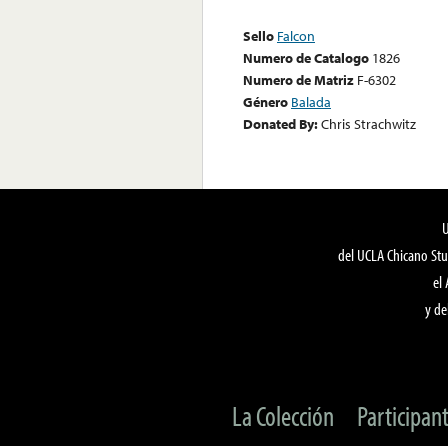
Sello
Falcon
Numero de Catalogo
1826
Numero de Matriz
F-6302
Género
Balada
Donated By:
Chris Strachwitz
del UCLA Chicano Stu
el
y de
La Colección
Participan