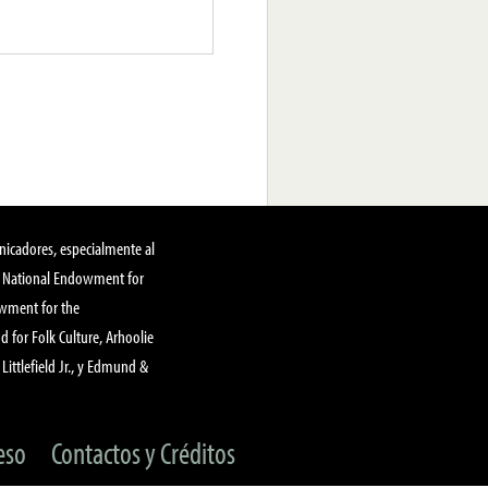
nicadores, especialmente al
, National Endowment for
owment for the
 for Folk Culture, Arhoolie
Littlefield Jr., y Edmund &
eso
Contactos y Créditos