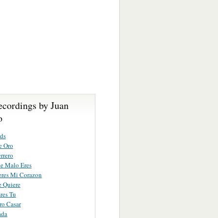
ecordings by Juan
o
ds
e Oro
rrero
e Malo Eres
eres Mi Corazon
 Quiere
res Tu
ro Casar
ada