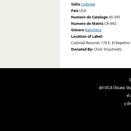
Sello
Colonial
País
USA
Numero de Catalogo
45-395
Numero de Matriz
CR-692
Género
Ranchera
Location of Label:
Colonial Records 170 E. El Repetto 
Donated By:
Chris Strachwitz
del UCLA Chicano Stu
el
y de