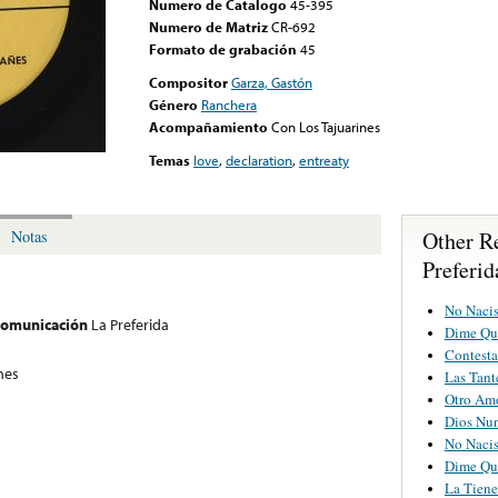
Numero de Catalogo
45-395
Numero de Matriz
CR-692
Formato de grabación
45
Compositor
Garza, Gastón
Género
Ranchera
Acompañamiento
Con Los Tajuarines
Temas
love
,
declaration
,
entreaty
Other R
Notas
Preferid
No Nacis
 comunicación
La Preferida
Dime Qu
Contesta
nes
Las Tant
Otro Am
Dios Nu
No Nacis
Dime Qu
La Tiene