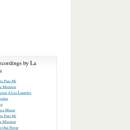
ecordings by La
a
te Para Mi
e Mienten
cion A Los Laureles
eadas
or
nca Muere
te Para Mi
e Mienten
s Que Pagar