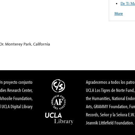
De Ti Me
More
Dr. Monterey Park, California
Un proyecto conjunto
Agradecemos a todos los patro
dies Research Center,
UCLA Los Tigres de Norte Fund
 Arhoolie Foundation,
the Humanities, National End
l UCLA Digital Library
Arts, GRAMMY Foundation, Fund
Records, Señor y la Señora E.W. 
Jeannik Littlefield Foundation.