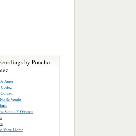
ecordings by Poncho
mez
 De Amor
 Cortez
 Corazon
 No Se Vende
darte
he Serena Y Obscura
s
ta
o Verte Llorar