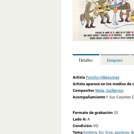
Detalles
Imagenes
Artista
Poncho Villagomez
Artista aparece en los medios de
Compositor
Mejia, Guillermo
Acompañamiento
Y Sus Coyotes D
Formato de grabación
33
Lado A:
A
Condición:
VG
Tema
looking
,
for
,
love
,
apology
,
d