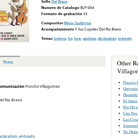
Sello
Del Bravo
Numero de Catalogo
BLP-004
Formato de grabación
33
Compositor
Mejia, Guillermo
Acompañamiento
Y Sus Coyotes Del Rio Bravo
Temas
looking
,
for
,
love
,
apology
,
declaration
,
entreaty
Other R
Notas
Villago
Fracaso
 comunicación
Poncho Villagomez
Gregorio
Humilde
el Rio Bravo
El Amor
Por Olvi
Una Noc
Las Cosa
Joaquini
No Quier
eclaration
,
entreaty