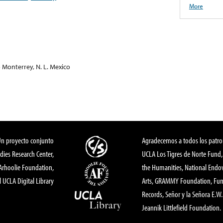
More
 Monterrey, N. L. Mexico
Un proyecto conjunto
Agradecemos a todos los patro
dies Research Center,
UCLA Los Tigres de Norte Fund
 Arhoolie Foundation,
the Humanities, National End
l UCLA Digital Library
Arts, GRAMMY Foundation, Fund
Records, Señor y la Señora E.W. 
Jeannik Littlefield Foundation.