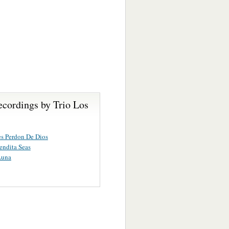
ecordings by Trio Los
s
s Perdon De Dios
ndita Seas
Luna