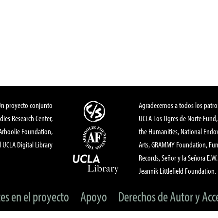
Un proyecto conjunto
Agradecemos a todos los patro
dies Research Center,
UCLA Los Tigres de Norte Fund
 Arhoolie Foundation,
the Humanities, National End
l UCLA Digital Library
Arts, GRAMMY Foundation, Fund
Records, Señor y la Señora E.W. 
Jeannik Littlefield Foundation.
tes en el proyecto
Apoyo
Derechos de Autor y Acc