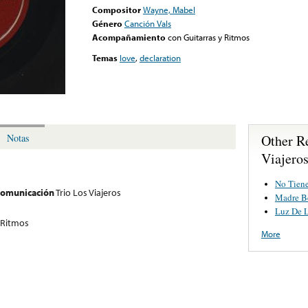
Compositor
Wayne, Mabel
Género
Canción Vals
Acompañamiento
con Guitarras y Ritmos
Temas
love
,
declaration
Other R
Notas
Viajero
No Tiene
 comunicación
Trio Los Viajeros
Madre Be
Luz De 
 Ritmos
More