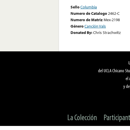
Sello
Columbia
Numero de Catalogo
2462-C
Numero de Matriz
Mex-2198
Género
Canción Vals
Donated By:
Chris Strachwitz
del UCLA Chicano Stu
el
y de
La Colección
Participan