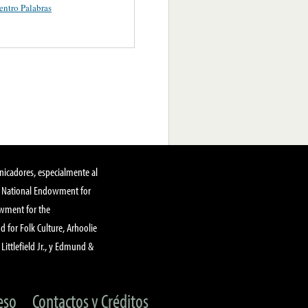
ntro Palabras
nicadores, especialmente al
, National Endowment for
owment for the
 for Folk Culture, Arhoolie
Littlefield Jr., y Edmund &
eso
Contactos y Créditos