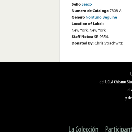
Sello
Seeco
Numero de Catalogo
7808-A
Género
Nontuno Beguine
Location of Label:
New York, New York
Staff Notes:
SR-9356.
Donated By:
Chris Strachwitz
del UCLA Chicano Stu
el
y de
La Colección
Participan