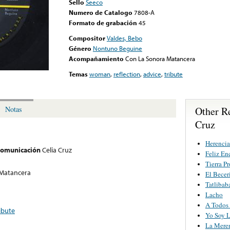
Sello
Seeco
Numero de Catalogo
7808-A
Formato de grabación
45
Compositor
Valdes, Bebo
Género
Nontuno Beguine
Acompañamiento
Con La Sonora Matancera
Temas
woman
,
reflection
,
advice
,
tribute
Other R
Notas
Cruz
Herencia
 comunicación
Celia Cruz
Feliz En
Tierra P
 Matancera
El Becer
Tatlibab
Lacho
A Todos
ibute
Yo Soy 
La Mere