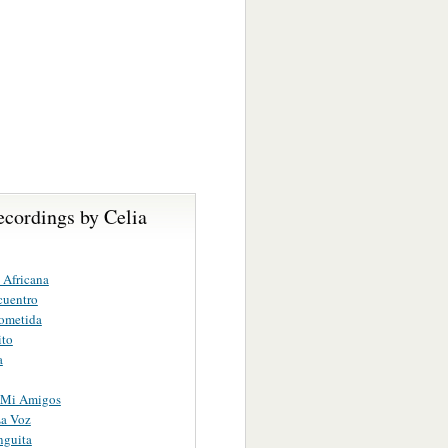
ecordings by Celia
 Africana
cuentro
rometida
ito
a
 Mi Amigos
La Voz
nguita