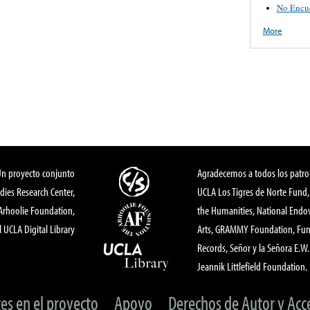
No Encue
More
Un proyecto conjunto
Agradecemos a todos los patro
dies Research Center,
UCLA Los Tigres de Norte Fund
 Arhoolie Foundation,
the Humanities, National End
l UCLA Digital Library
Arts, GRAMMY Foundation, Fund
Records, Señor y la Señora E.W. 
Jeannik Littlefield Foundation.
tes en el proyecto
Apoyo
Derechos de Autor y Acc