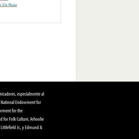
es Un Nene
nicadores, especialmente al
, National Endowment for
owment for the
 for Folk Culture, Arhoolie
Littlefield Jr., y Edmund &