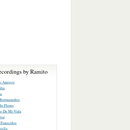
ecordings by Ramito
o Amigos
dia
a
 Borinqueños
o Flores
co De Mi Vida
tor
s Fenecidos
tella