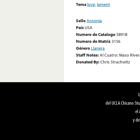
Tema
love
,
lament
Sello
Ansonia
País
USA
Numero de Catalogo
5891B
Numero de Matriz
3156
Género
Llanera
Staff Notes:
Al Cuatro: Maso River
Donated By:
Chris Strachwitz
del UCLA Chicano Stu
el
y de