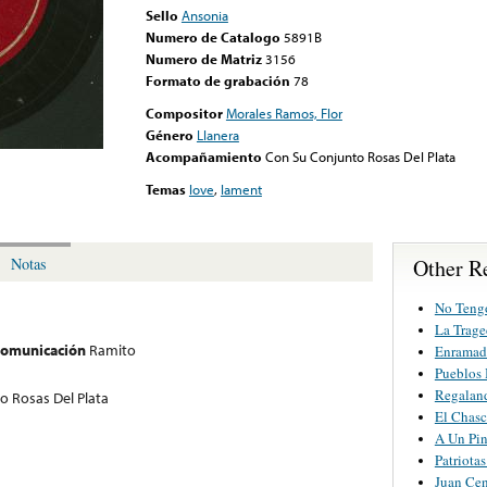
Sello
Ansonia
Numero de Catalogo
5891B
Numero de Matriz
3156
Formato de grabación
78
Compositor
Morales Ramos, Flor
Género
Llanera
Acompañamiento
Con Su Conjunto Rosas Del Plata
Temas
love
,
lament
Other R
Notas
No Teng
La Trage
 comunicación
Ramito
Enramad
Pueblos
Regaland
o Rosas Del Plata
El Chas
A Un Pin
Patriota
Juan Cen