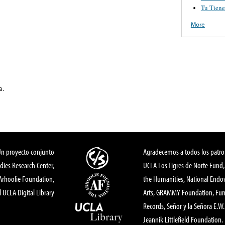
Tu Tien
More
a.
Un proyecto conjunto
Agradecemos a todos los patro
dies Research Center,
UCLA Los Tigres de Norte Fund
 Arhoolie Foundation,
the Humanities, National End
l UCLA Digital Library
Arts, GRAMMY Foundation, Fund
Records, Señor y la Señora E.W. 
Jeannik Littlefield Foundation.