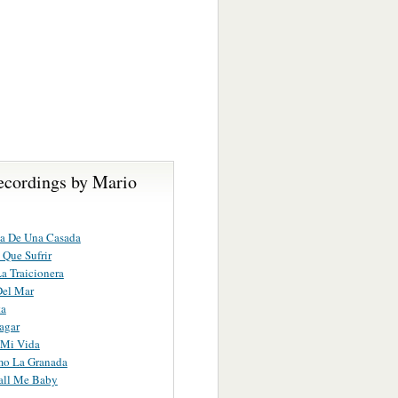
ecordings by Mario
pa De Una Casada
Que Sufrir
La Traicionera
Del Mar
ta
agar
 Mi Vida
mo La Granada
all Me Baby