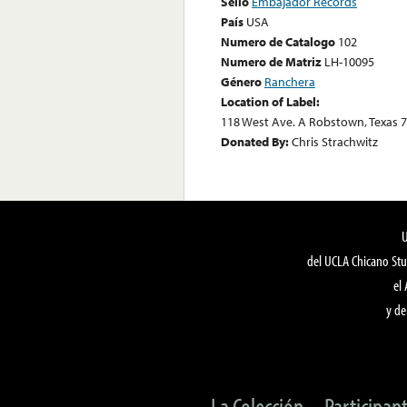
Sello
Embajador Records
País
USA
Numero de Catalogo
102
Numero de Matriz
LH-10095
Género
Ranchera
Location of Label:
118 West Ave. A Robstown, Texas 
Donated By:
Chris Strachwitz
del UCLA Chicano Stu
el
y de
La Colección
Participan