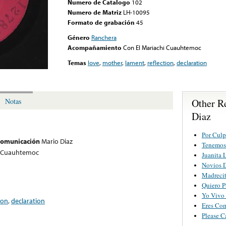
Numero de Catalogo
102
Numero de Matriz
LH-10095
Formato de grabación
45
Género
Ranchera
Acompañamiento
Con El Mariachi Cuauhtemoc
Temas
love
,
mother
,
lament
,
reflection
,
declaration
Other R
Notas
Diaz
Por Cul
 comunicación
Mario Diaz
Tenemos 
i Cuauhtemoc
Juanita 
Novios 
Madreci
Quiero P
Yo Vivo
ion
,
declaration
Eres Co
Please C