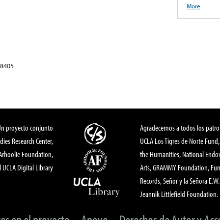
More
78405
Un proyecto conjunto
Agradecemos a todos los patro
dies Research Center,
UCLA Los Tigres de Norte Fund
 Arhoolie Foundation,
the Humanities, National End
l UCLA Digital Library
Arts, GRAMMY Foundation, Fund
Records, Señor y la Señora E.W. 
Jeannik Littlefield Foundation.
tes en el proyecto
Apoyo
Derechos de Autor y Acc