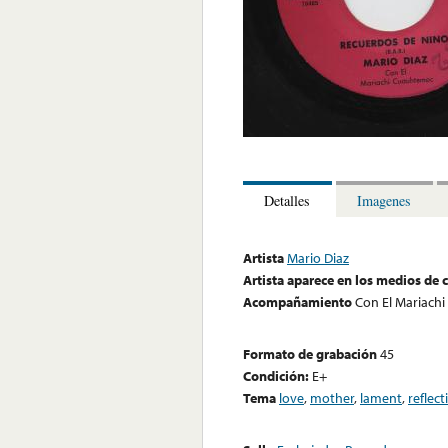
Detalles
Imagenes
Artista
Mario Diaz
Artista aparece en los medios de
Acompañamiento
Con El Mariach
Formato de grabación
45
Condición:
E+
Tema
love
,
mother
,
lament
,
reflect