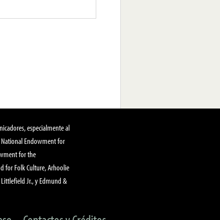
nicadores, especialmente al
, National Endowment for
owment for the
 for Folk Culture, Arhoolie
Littlefield Jr., y Edmund &
eso
Contactos y Créditos