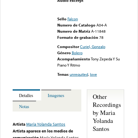
Audio excerpt
Error loading media: File
could not be played
Sello
Falcon
Numero de Catalogo
A04-A
Numero de Matriz
A-11848
Formato de grabación
78
Compositor
Curiel, Gonzalo
Género
Bolero
Acompañamiento
Tony Zepeda Y Su
Piano Y Ritmo
Temas
unrequited
,
love
Other
Detalles
Imagenes
Recordings
Notas
by Maria
Yolanda
Artista
Maria Yolanda Santos
Santos
Artista aparece en los medios de
comunicación
Maria Yolanda Santos