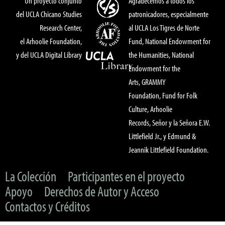
Un proyecto conjunto
Agradecemos a todos los
del UCLA Chicano Studies
patronicadores, especialmente
Research Center,
al UCLA Los Tigres de Norte
el Arhoolie Foundation,
Fund, National Endowment for
y del UCLA Digital Library
the Humanities, National
Endowment for the
Arts, GRAMMY
Foundation, Fund for Folk
Culture, Arhoolie
Records, Señor y la Señora E.W.
Littlefield Jr., y Edmund &
Jeannik Littlefield Foundation.
La Colección
Participantes en el proyecto
Apoyo
Derechos de Autor y Acceso
Contactos y Créditos