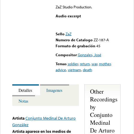
ZaZ Studio Production.
Audio excerpt
Error loading media: File
could not be played
Sello
ZaZ
Numero de Catalogo
ZZ-187-A
Formato de grabación
45
Compositor
Gonzales, José
Temas
soldier
,
return
,
war
,
mother
,
advice
,
vietnam
,
death
Other
Detalles
Imagenes
Recordings
Notas
by
Conjunto
Artista
Conjunto Medinal De Arturo
Medinal
González
De Arturo
Artista aparece en los medios de