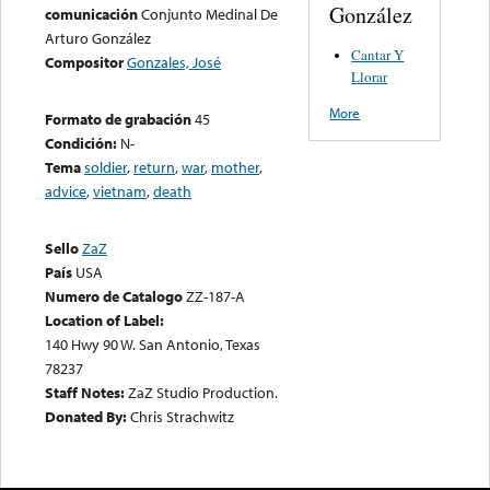
González
comunicación
Conjunto Medinal De
Arturo González
Cantar Y
Compositor
Gonzales, José
Llorar
More
Formato de grabación
45
Condición:
N-
Tema
soldier
,
return
,
war
,
mother
,
advice
,
vietnam
,
death
Sello
ZaZ
País
USA
Numero de Catalogo
ZZ-187-A
Location of Label:
140 Hwy 90 W. San Antonio, Texas
78237
Staff Notes:
ZaZ Studio Production.
Donated By:
Chris Strachwitz