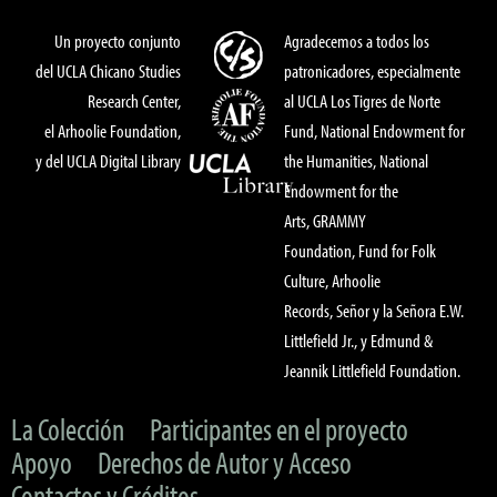
Un proyecto conjunto
Agradecemos a todos los
del UCLA Chicano Studies
patronicadores, especialmente
Research Center,
al UCLA Los Tigres de Norte
el Arhoolie Foundation,
Fund, National Endowment for
y del UCLA Digital Library
the Humanities, National
Endowment for the
Arts, GRAMMY
Foundation, Fund for Folk
Culture, Arhoolie
Records, Señor y la Señora E.W.
Littlefield Jr., y Edmund &
Jeannik Littlefield Foundation.
La Colección
Participantes en el proyecto
Apoyo
Derechos de Autor y Acceso
Contactos y Créditos