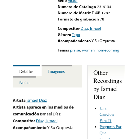
Sello
Victor
Numero de Catalogo
23-6134
Numero de Matriz
E3XB-1782
Formato de grabación
78
Compositor
Diaz, Ismael
Género
Tepo
Acompañamiento
Y Su Orquesta
Temas
praise
,
woman
,
homecoming
Other
Detalles
Imagenes
Recordings
Notas
by Ismael
Diaz
Artista
Ismael Diaz
Artista aparece en los medios de
Una
comunicación
Ismael Díaz
Cancion
Para Ti
Compositor
Diaz, Ismael
Pregunto Por
Acompañamiento
Y Su Orquesta
Que
Chinito,