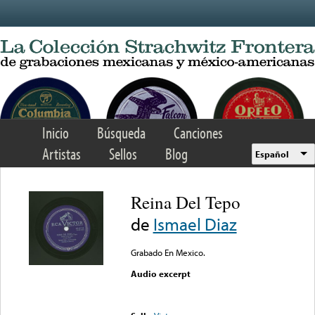
Skip to main content
Inicio
Búsqueda
Canciones
Artistas
Sellos
Blog
Español
Reina Del Tepo
de
Ismael Diaz
Grabado En Mexico.
Audio excerpt
Error loading media: File
could not be played