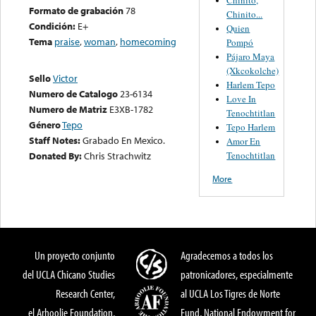
Formato de grabación
78
Chinito...
Condición:
E+
Quien
Tema
praise
,
woman
,
homecoming
Pompó
Pájaro Maya
(Xkcokolche)
Sello
Victor
Harlem Tepo
Numero de Catalogo
23-6134
Love In
Numero de Matriz
E3XB-1782
Tenochtitlan
Género
Tepo
Tepo Harlem
Staff Notes:
Grabado En Mexico.
Amor En
Tenochtitlan
Donated By:
Chris Strachwitz
More
Un proyecto conjunto
Agradecemos a todos los
del UCLA Chicano Studies
patronicadores, especialmente
Research Center,
al UCLA Los Tigres de Norte
el Arhoolie Foundation,
Fund, National Endowment for