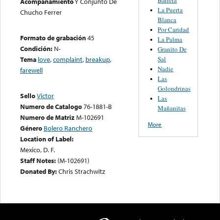
Acompañamiento
Y Conjunto De
La Puerta
Chucho Ferrer
Blanca
Por Caridad
Formato de grabación
45
La Palma
Condición:
N-
Granito De
Sal
Tema
love
,
complaint
,
breakup
,
Nadie
farewell
Las
Golondrinas
Sello
Victor
Las
Numero de Catalogo
76-1881-B
Mañanitas
Numero de Matriz
M-102691
More
Género
Bolero Ranchero
Location of Label:
Mexico, D. F.
Staff Notes:
(M-102691)
Donated By:
Chris Strachwitz