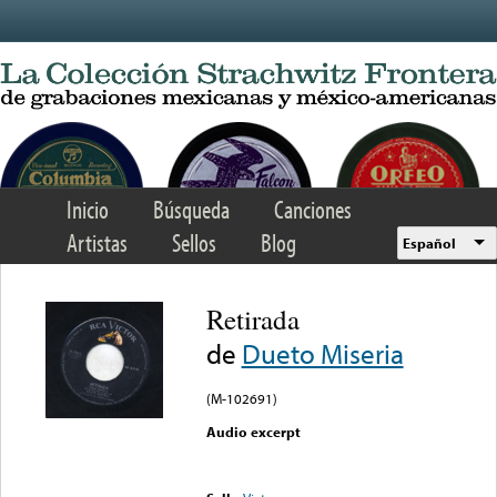
Skip to main content
Inicio
Búsqueda
Canciones
Artistas
Sellos
Blog
Español
Retirada
de
Dueto Miseria
(M-102691)
Audio excerpt
Error loading media: File
could not be played