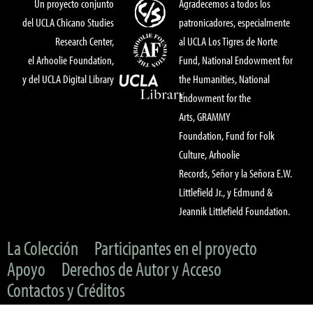
Un proyecto conjunto
Agradecemos a todos los
del UCLA Chicano Studies
patronicadores, especialmente
Research Center,
al UCLA Los Tigres de Norte
el Arhoolie Foundation,
Fund, National Endowment for
y del UCLA Digital Library
the Humanities, National
Endowment for the
Arts, GRAMMY
Foundation, Fund for Folk
Culture, Arhoolie
Records, Señor y la Señora E.W.
Littlefield Jr., y Edmund &
Jeannik Littlefield Foundation.
La Colección
Participantes en el proyecto
Apoyo
Derechos de Autor y Acceso
Contactos y Créditos