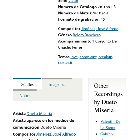
Sello
Victor
Numero de Catalogo
76-1881-B
Numero de Matriz
M-102691
Formato de grabación
45
Compositor
Jiménez, José Alfredo
Género
Bolero Ranchero
Acompañamiento
Y Conjunto De
Chucho Ferrer
Temas
love
,
complaint
,
breakup
,
farewell
Other
Detalles
Imagenes
Recordings
Notas
by Dueto
Miseria
Artista
Dueto Miseria
Artista aparece en los medios de
Valentin De
comunicación
Dueto Miseria
La Sierra
Gabino
Compositor
Jiménez, José Alfredo
Barrera