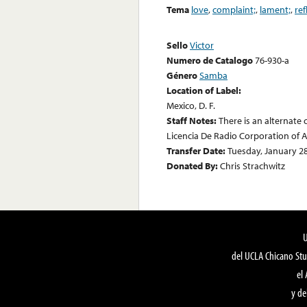
Tema
love
,
complaint;
,
lament;
,
ref
Sello
Victor
Numero de Catalogo
76-930-a
Género
Samba
Location of Label:
Mexico, D. F.
Staff Notes:
There is an alternate
Licencia De Radio Corporation of 
Transfer Date:
Tuesday, January 28
Donated By:
Chris Strachwitz
del UCLA Chicano Stu
el
y de