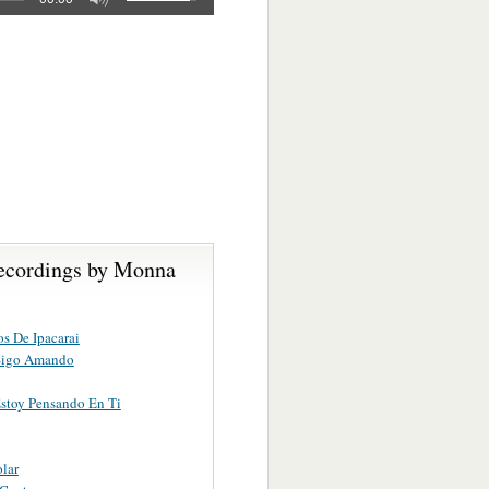
ecordings by Monna
s De Ipacarai
Sigo Amando
stoy Pensando En Ti
lar