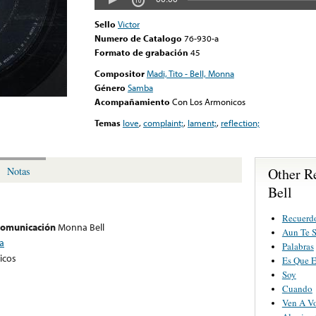
Sello
Victor
Numero de Catalogo
76-930-a
Formato de grabación
45
Compositor
Madi, Tito - Bell, Monna
Género
Samba
Acompañamiento
Con Los Armonicos
Temas
love
,
complaint;
,
lament;
,
reflection;
Other R
Notas
Bell
Recuerdo
 comunicación
Monna Bell
Aun Te 
na
Palabras
icos
Es Que E
Soy
Cuando
Ven A Vo