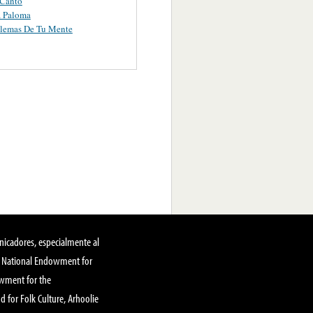
 Canto
a Paloma
blemas De Tu Mente
nicadores, especialmente al
, National Endowment for
owment for the
 for Folk Culture, Arhoolie