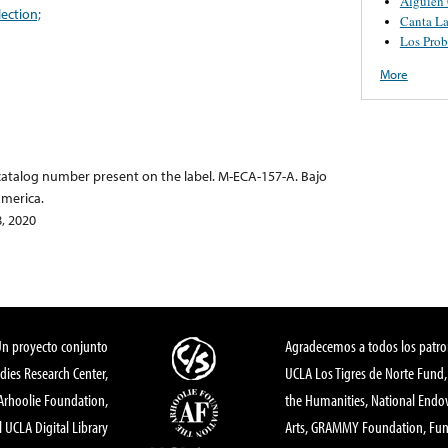
Alguien
lection;
Canta L
Los Pro
More
 catalog number present on the label. M-ECA-157-A. Bajo
America.
, 2020
Un proyecto conjunto
Agradecemos a todos los patro
dies Research Center,
UCLA Los Tigres de Norte Fund
 Arhoolie Foundation,
the Humanities, National End
l UCLA Digital Library
Arts, GRAMMY Foundation, Fund