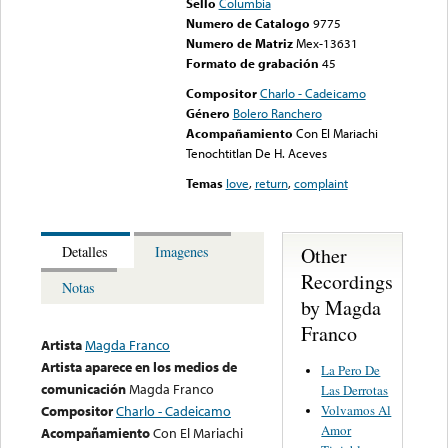
Sello
Columbia
Numero de Catalogo
9775
Numero de Matriz
Mex-13631
Formato de grabación
45
Compositor
Charlo - Cadeicamo
Género
Bolero Ranchero
Acompañamiento
Con El Mariachi
Tenochtitlan De H. Aceves
Temas
love
,
return
,
complaint
Other
Detalles
Imagenes
Recordings
Notas
by Magda
Franco
Artista
Magda Franco
Artista aparece en los medios de
La Pero De
comunicación
Magda Franco
Las Derrotas
Volvamos Al
Compositor
Charlo - Cadeicamo
Amor
Acompañamiento
Con El Mariachi