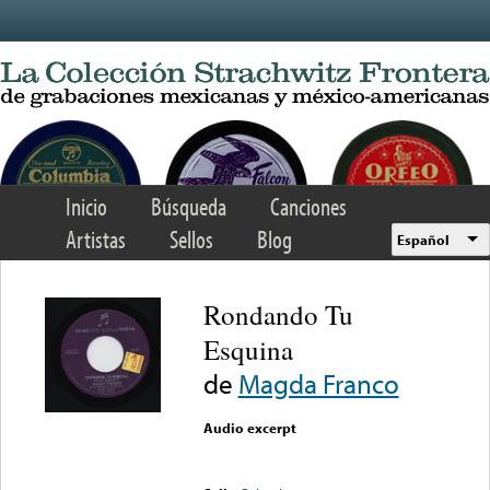
Skip to main content
Inicio
Búsqueda
Canciones
Artistas
Sellos
Blog
Español
Rondando Tu
Esquina
de
Magda Franco
Audio excerpt
Error loading media: File
could not be played