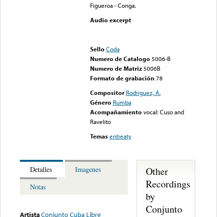
Figueroa - Conga.
Audio excerpt
Error loading media: File
could not be played
Sello
Coda
Numero de Catalogo
5006-B
Numero de Matriz
5006B
Formato de grabación
78
Compositor
Rodriguez, A.
Género
Rumba
Acompañamiento
vocal: Cuso and
Ravelito
Temas
entreaty
Other
Detalles
Imagenes
Recordings
Notas
by
Conjunto
Artista
Conjunto Cuba Libre