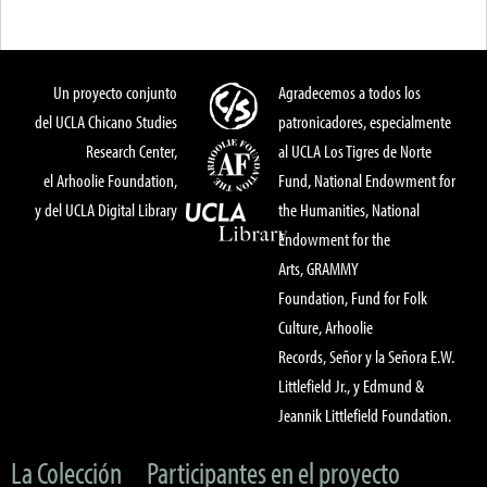
Un proyecto conjunto
Agradecemos a todos los
del UCLA Chicano Studies
patronicadores, especialmente
Research Center,
al UCLA Los Tigres de Norte
el Arhoolie Foundation,
Fund, National Endowment for
y del UCLA Digital Library
the Humanities, National
Endowment for the
Arts, GRAMMY
Foundation, Fund for Folk
Culture, Arhoolie
Records, Señor y la Señora E.W.
Littlefield Jr., y Edmund &
Jeannik Littlefield Foundation.
La Colección
Participantes en el proyecto