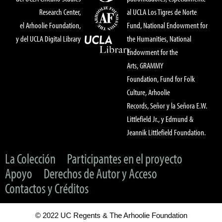
Research Center,
al UCLA Los Tigres de Norte
el Arhoolie Foundation,
Fund, National Endowment for
y del UCLA Digital Library
the Humanities, National
Endowment for the
Arts, GRAMMY
Foundation, Fund for Folk
Culture, Arhoolie
Records, Señor y la Señora E.W.
Littlefield Jr., y Edmund &
Jeannik Littlefield Foundation.
La Colección
Participantes en el proyecto
Apoyo
Derechos de Autor y Acceso
Contactos y Créditos
© 2022 UC Regents & The Arhoolie Foundation