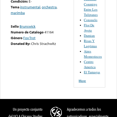
Condición:
E-
Conmigo
Tema
instrumental
,
orchestra
,
Entre Los
marimba
Tulipanes
Consuelo
Flor De
Sello
Brunswick
Ayote
Numero de Catalogo
41164
Damian
Género
Fox Trot
Risas Y
Donated By:
Chris Strachwitz
Lagrimas
Aires
Momostecos
Centro
America
El Tamagas
More
Un proyecto conjunto
Agradecemos a todos los
del UCLA Chicano Studies
patronicadores, especialmente