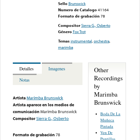
Sello
Brunswick
Numero de Catalogo
41164
Formato de grabación
78
Compositor
Sierra G., Osberto
Género
Fox Trot
Temas
instrumental
,
orchestra
,
marimba
Other
Detalles
Imagenes
Recordings
Notas
by
Marimba
Artista
Marimba Brunswick
Brunswick
Artista aparece en los medios de
comunicación
Marimba Brunswick
Boda De La
Compositor
Sierra G., Osberto
Muñeca
Pintada
Ven De
Formato de grabación
78
Puntillas