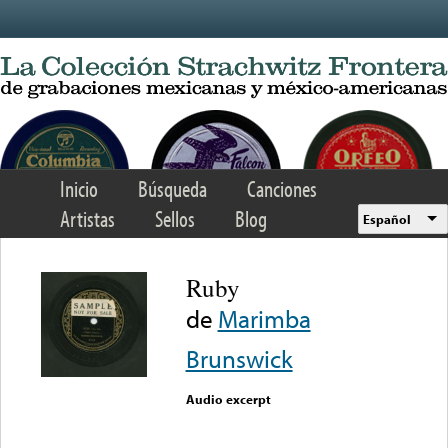
Skip to main content
Inicio
Búsqueda
Canciones
Artistas
Sellos
Blog
Español
Ruby
de
Marimba
Brunswick
Audio excerpt
Error loading media: File
could not be played