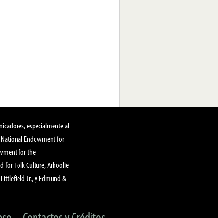
nicadores, especialmente al
, National Endowment for
owment for the
 for Folk Culture, Arhoolie
Littlefield Jr., y Edmund &
eso
Contactos y Créditos