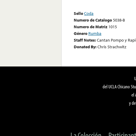
Sello
Coda
Numero de Catalogo
5038-B
Numero de Matriz
1015
Género
Rumba
Staff Notes:
Cantan Pompo y Rap
Donated By:
Chris Strachwitz
del UCLA Chicano Stu
el
y de
La Colección
Participan