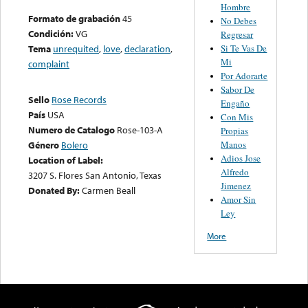
Hombre
Formato de grabación
45
No Debes
Condición:
VG
Regresar
Si Te Vas De
Tema
unrequited
,
love
,
declaration
,
Mi
complaint
Por Adorarte
Sabor De
Sello
Rose Records
Engaño
País
USA
Con Mis
Numero de Catalogo
Rose-103-A
Propias
Manos
Género
Bolero
Adios Jose
Location of Label:
Alfredo
3207 S. Flores San Antonio, Texas
Jimenez
Donated By:
Carmen Beall
Amor Sin
Ley
More