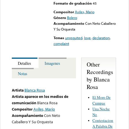
Formato de grabación
45
Compositor
Aviles, Mario
Género
Bolero
Acompañamiento
Con Neto Caballero
Y Su Orquesta
Temas
unrequited
,
love
,
declaration
,
complaint
Other
Detalles
Imagenes
Recordings
Notas
by Blanca
Rosa
Artista
Blanca Rosa
Artista aparece en los medios de
El Moro De
comunicación
Blanca Rosa
Cumpas
Una Noche
Compositor
Aviles, Mario
No
Acompañamiento
Con Neto
Contestacion
Caballero Y Su Orquesta
A Palabra De