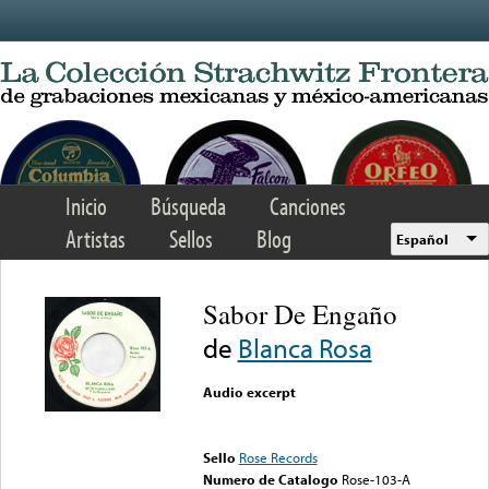
Skip to main content
Inicio
Búsqueda
Canciones
Artistas
Sellos
Blog
Español
Sabor De Engaño
de
Blanca Rosa
Audio excerpt
Error loading media: File
could not be played
Sello
Rose Records
Numero de Catalogo
Rose-103-A