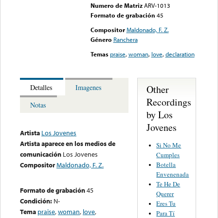
Numero de Matriz
ARV-1013
Formato de grabación
45
Compositor
Maldonado, F. Z.
Género
Ranchera
Temas
praise
,
woman
,
love
,
declaration
Other
Detalles
Imagenes
Recordings
Notas
by Los
Jovenes
Artista
Los Jovenes
Artista aparece en los medios de
Si No Me
comunicación
Los Jovenes
Cumples
Botella
Compositor
Maldonado, F. Z.
Envenenada
Te He De
Formato de grabación
45
Querer
Condición:
N-
Eres Tu
Tema
praise
,
woman
,
love
,
Para Tí