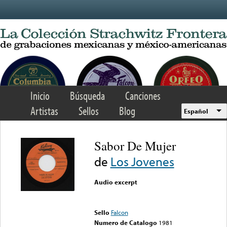
Skip to main content
Inicio
Búsqueda
Canciones
Artistas
Sellos
Blog
Español
Sabor De Mujer
de
Los Jovenes
Audio excerpt
Error loading media: File
could not be played
Sello
Falcon
Numero de Catalogo
1981