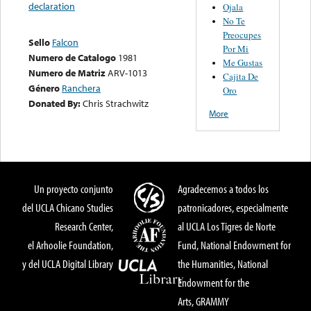
declaration
Ojala
No Te
Preocupes
Sello
Falcon
Por Mi
Numero de Catalogo
1981
Me Gustas
Numero de Matriz
ARV-1013
Cajita De
Género
Ranchera
Oro
Donated By:
Chris Strachwitz
More
Un proyecto conjunto
Agradecemos a todos los
del UCLA Chicano Studies
patronicadores, especialmente
Research Center,
al UCLA Los Tigres de Norte
el Arhoolie Foundation,
Fund, National Endowment for
y del UCLA Digital Library
the Humanities, National
Endowment for the
Arts, GRAMMY