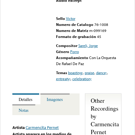
Audio excerpt
Error loading media: File
could not be played
Sello
Victor
Numero de Catalogo
76-1008
Numero de Matriz
m-099169
Formato de grabación
45
Compositor
Sareli, Jorge
Género
Porro
Acompañamiento
Con La Orquesta
De Rafael De Paz
Temas
boasting;
,
praise
,
dance;
,
entreaty;
,
celebration;
Other
Detalles
Imagenes
Recordings
Notas
by
Carmencita
Artista
Carmencita Pernet
Pernet
Artista aparece en los medios de