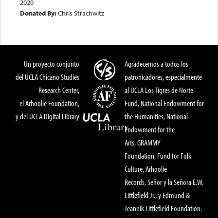
2020
Donated By:
Chris Strachwitz
Un proyecto conjunto
Agradecemos a todos los
del UCLA Chicano Studies
patronicadores, especialmente
Research Center,
al UCLA Los Tigres de Norte
el Arhoolie Foundation,
Fund, National Endowment for
y del UCLA Digital Library
the Humanities, National
Endowment for the
Arts, GRAMMY
Foundation, Fund for Folk
Culture, Arhoolie
Records, Señor y la Señora E.W.
Littlefield Jr., y Edmund &
Jeannik Littlefield Foundation.