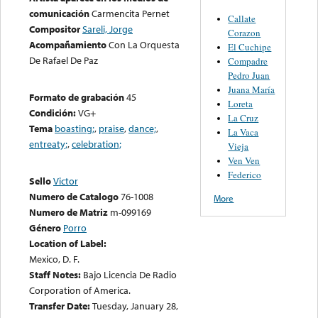
comunicación
Carmencita Pernet
Callate
Compositor
Sareli, Jorge
Corazon
Acompañamiento
Con La Orquesta
El Cuchipe
De Rafael De Paz
Compadre
Pedro Juan
Juana María
Formato de grabación
45
Loreta
Condición:
VG+
La Cruz
Tema
boasting;
,
praise
,
dance;
,
La Vaca
entreaty;
,
celebration;
Vieja
Ven Ven
Federico
Sello
Victor
Numero de Catalogo
76-1008
More
Numero de Matriz
m-099169
Género
Porro
Location of Label:
Mexico, D. F.
Staff Notes:
Bajo Licencia De Radio
Corporation of America.
Transfer Date:
Tuesday, January 28,