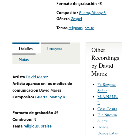
Formato de grabación
45
Compositor
Guerra, Manny R.
Género
Gospel
Temas
religious
,
praise
Other
Detalles
Imagenes
Recordings
Notas
by David
Marez
Artista
David Marez
Artista aparece en los medios de
Ya Regrese
comunicación
David Marez
Señor
M-A-N-U-E-
Compositor
Guerra, Manny R.
L
Cosa Cosita
Formato de grabación
45
Fue Nuestra
Condición:
N
Suerte
Tema
religious
,
praise
Donde,
Donde Estas