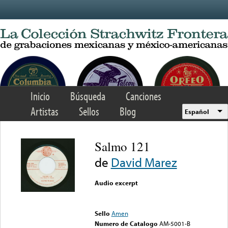
Skip to main content
Inicio
Búsqueda
Canciones
Artistas
Sellos
Blog
Español
Salmo 121
de
David Marez
Audio excerpt
Error loading media: File
could not be played
Sello
Amen
Numero de Catalogo
AM-5001-B