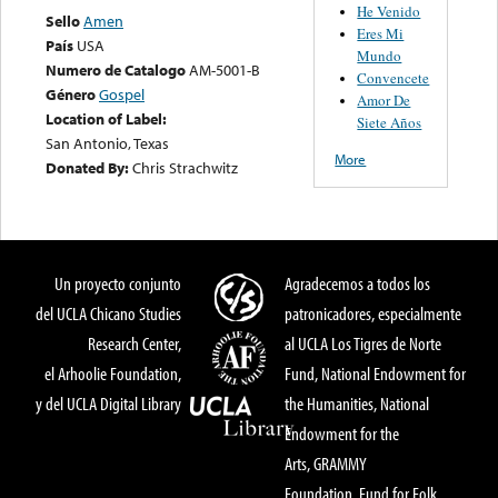
He Venido
Sello
Amen
Eres Mi
País
USA
Mundo
Numero de Catalogo
AM-5001-B
Convencete
Género
Gospel
Amor De
Location of Label:
Siete Años
San Antonio, Texas
More
Donated By:
Chris Strachwitz
Un proyecto conjunto
Agradecemos a todos los
del UCLA Chicano Studies
patronicadores, especialmente
Research Center,
al UCLA Los Tigres de Norte
el Arhoolie Foundation,
Fund, National Endowment for
y del UCLA Digital Library
the Humanities, National
Endowment for the
Arts, GRAMMY
Foundation, Fund for Folk