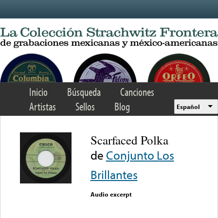
Skip to main content
Inicio
Búsqueda
Canciones
Artistas
Sellos
Blog
Español
Scarfaced Polka
de
Conjunto Los
Brillantes
Audio excerpt
Error loading media: File
could not be played