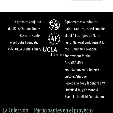
Un proyecto conjunto
Agradecemos a todos los
del UCLA Chicano Studies
patronicadores, especialmente
Research Center,
al UCLA Los Tigres de Norte
el Arhoolie Foundation,
Fund, National Endowment for
y del UCLA Digital Library
the Humanities, National
Endowment for the
Arts, GRAMMY
Foundation, Fund for Folk
Culture, Arhoolie
Records, Señor y la Señora E.W.
Littlefield Jr., y Edmund &
Jeannik Littlefield Foundation.
La Colección
Participantes en el proyecto