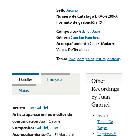
could not be played
Sello
Arcano
Numero de Catalogo
DKA0-9289-A
Formato de grabación
45
Compositor
Gabriel, Juan
Género
Canción Ranchera
Acompañamiento
Con El Mariachi
Vargas De Tecalitlán
Temas
love
,
complaint
,
return
,
entreaty
Other
Detalles
Imagenes
Recordings
Notas
by Juan
Gabriel
Artista
Juan Gabriel
Artista aparece en los medios de
Ases Y
comunicación
Juan Gabriel
Tercia De
Reyes
Compositor
Gabriel, Juan
Lagrimas Y
Acompañamiento
Con El Mariachi