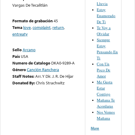
Lluvia
Vargas De Tecalitlán
Estoy
Enamorado
Formato de grabación
45
De Ti
Tema
love
,
complaint
,
return
,
Te Voy a
Olvidar
entreaty
Siempre
Estoy
Sello
Arcano
Pensando En
País
USA
Ti
Numero de Catalogo
DKA0-9289-A
Con Un
Género
Canción Ranchera
Poco De
Amor
Staff Notes:
Arr. Y Dir. J. R. De Hijar
Me Gusta
Donated By:
Chris Strachwitz
Estar
Contigo
Mañana Te
Acordaras
Nos Vemos
Mañana
More