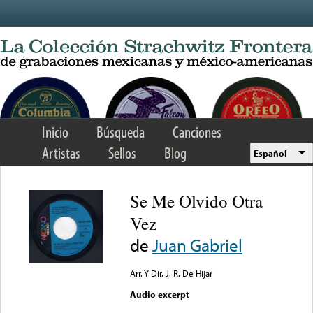
Skip to main content
Inicio
Búsqueda
Canciones
Artistas
Sellos
Blog
Español
Se Me Olvido Otra
Vez
de
Juan Gabriel
Arr. Y Dir. J. R. De Hijar
Audio excerpt
Error loading media: File