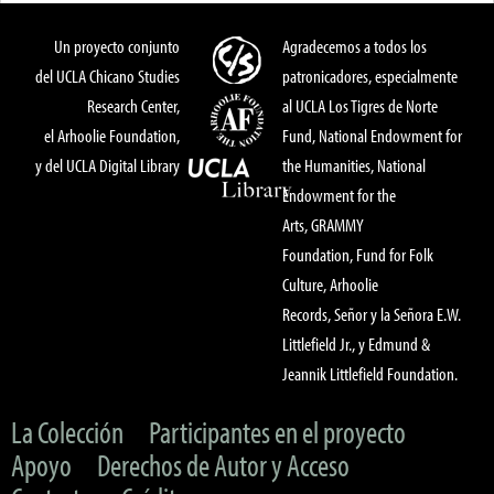
Un proyecto conjunto
Agradecemos a todos los
del UCLA Chicano Studies
patronicadores, especialmente
Research Center,
al UCLA Los Tigres de Norte
el Arhoolie Foundation,
Fund, National Endowment for
y del UCLA Digital Library
the Humanities, National
Endowment for the
Arts, GRAMMY
Foundation, Fund for Folk
Culture, Arhoolie
Records, Señor y la Señora E.W.
Littlefield Jr., y Edmund &
Jeannik Littlefield Foundation.
La Colección
Participantes en el proyecto
Apoyo
Derechos de Autor y Acceso