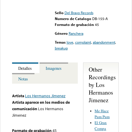
Error loading media: File
could not be played
Sello
Del Bravo Records
Numero de Catalogo
DB-155-A
Formato de grabación
45
Género
Ranchera
Temas
love
,
complaint
,
abandonment
,
breakup
Other
Detalles
Imagenes
Recordings
Notas
by Los
Hermanos
Artista
Los Hermanos Jimenez
Jimenez
Artista aparece en los medios de
comunicación
Los Hermanos
Me Hace
Jimenez
Pum Pum
El Gran
Compa
Formato de grabación
45