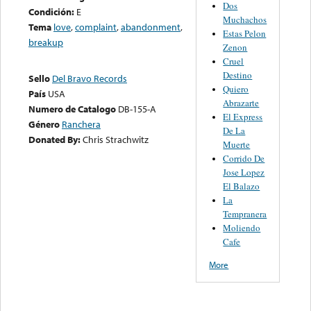
Dos
Condición:
E
Muchachos
Tema
love
,
complaint
,
abandonment
,
Estas Pelon
breakup
Zenon
Cruel
Destino
Sello
Del Bravo Records
Quiero
País
USA
Abrazarte
Numero de Catalogo
DB-155-A
El Express
Género
Ranchera
De La
Donated By:
Chris Strachwitz
Muerte
Corrido De
Jose Lopez
El Balazo
La
Tempranera
Moliendo
Cafe
More