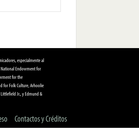
nicadores, especialmente al
, National Endowment for
owment for the
 for Folk Culture, Arhoolie
Littlefield Jr., y Edmund &
eso
Contactos y Créditos