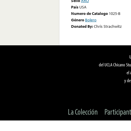
Sello
ARO
País
USA
Numero de Catalogo
1025-B
Género
Bolero
Donated By:
Chris Strachwitz
del UCLA Chicano Stu
el
y de
La Colección
Participan