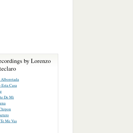
ecordings by Lorenzo
eclaro
 Alborotada
 Esta Casa
te
te De Mi
rena
Chipon
uetero
 Te Me Vas