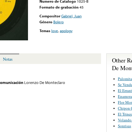
Numero de Catalogo
1025-B
Formato de grabación
45
Compositor
Gabriel, Juan
Género
Bolero
Temas
love
,
apology
Other R
Notas
De Mont
Palomita
 comunicación
Lorenzo De Monteclaro
Se Vende
El Erran
Enamora
Flor Mo
Chipon 
El Trinq
Volando
Sonrisas