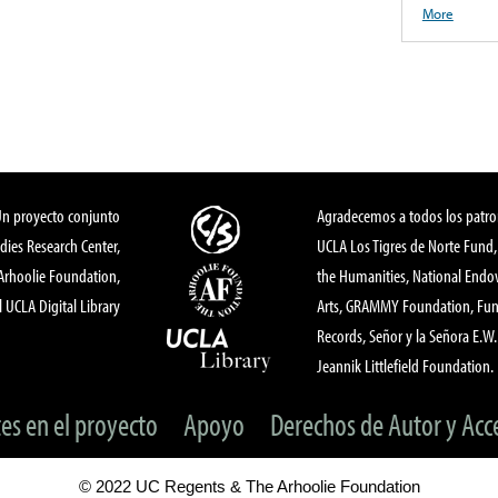
More
Un proyecto conjunto
Agradecemos a todos los patro
dies Research Center,
UCLA Los Tigres de Norte Fund
 Arhoolie Foundation,
the Humanities, National End
l UCLA Digital Library
Arts, GRAMMY Foundation, Fund
Records, Señor y la Señora E.W. 
Jeannik Littlefield Foundation.
tes en el proyecto
Apoyo
Derechos de Autor y Acc
© 2022 UC Regents & The Arhoolie Foundation