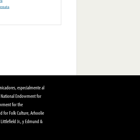
ra
renata
nicadores, especialmente al
, National Endowment for
owment for the
 for Folk Culture, Arhoolie
Littlefield Jr., y Edmund &