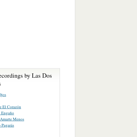
ecordings by Las Dos
s
Ojos
e El Corazón
e Engaño
a Amarte Menos
 Pagarás