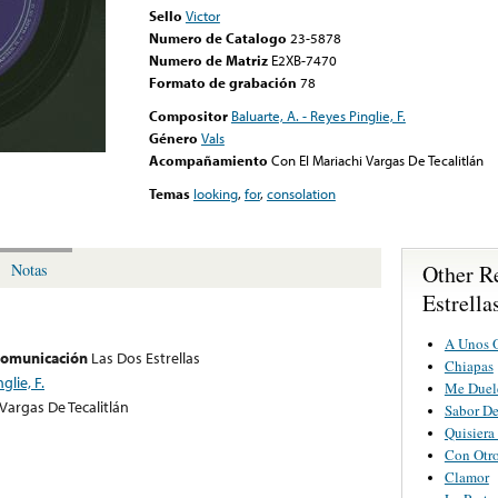
Sello
Victor
Numero de Catalogo
23-5878
Numero de Matriz
E2XB-7470
Formato de grabación
78
Compositor
Baluarte, A. - Reyes Pinglie, F.
Género
Vals
Acompañamiento
Con El Mariachi Vargas De Tecalitlán
Temas
looking
,
for
,
consolation
Other R
Notas
Estrella
A Unos 
 comunicación
Las Dos Estrellas
Chiapas
glie, F.
Me Duel
Vargas De Tecalitlán
Sabor D
Quisier
Con Otro
Clamor