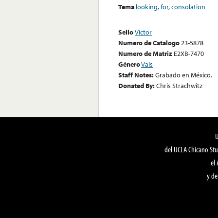
Tema
looking
,
for
,
consolation
Sello
Victor
Numero de Catalogo
23-5878
Numero de Matriz
E2XB-7470
Género
Vals
Staff Notes:
Grabado en México.
Donated By:
Chris Strachwitz
del UCLA Chicano Stu
el
y de