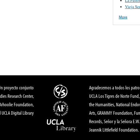
La Pasto
Vieja Se
More
Un proyecto conjunto
Agradecemos a todos los patro
dies Research Center,
UCLA Los Tigres de Norte Fund
 Arhoolie Foundation,
the Humanities, National End
l UCLA Digital Library
Arts, GRAMMY Foundation, Fund
Records, Señor y la Señora E.W. 
Jeannik Littlefield Foundation.