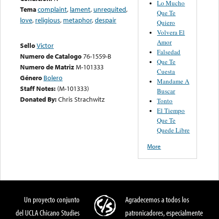
Lo Mucho
Tema
complaint
,
lament
,
unrequited
,
Que Te
love
,
religious
,
metaphor
,
despair
Quiero
Volvera El
Amor
Sello
Victor
Falsedad
Numero de Catalogo
76-1559-B
Que Te
Numero de Matriz
M-101333
Cuesta
Género
Bolero
Mandame A
Staff Notes:
(M-101333)
Buscar
Donated By:
Chris Strachwitz
Tonto
El Tiempo
Que Te
Quede Libre
More
Un proyecto conjunto
Agradecemos a todos los
del UCLA Chicano Studies
patronicadores, especialmente