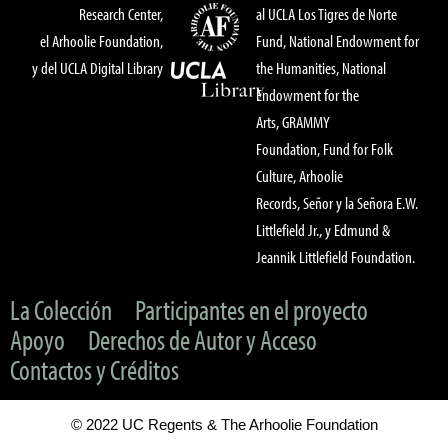
Research Center,
al UCLA Los Tigres de Norte
el Arhoolie Foundation,
Fund, National Endowment for
y del UCLA Digital Library
the Humanities, National
Endowment for the
Arts, GRAMMY
Foundation, Fund for Folk
Culture, Arhoolie
Records, Señor y la Señora E.W.
Littlefield Jr., y Edmund &
Jeannik Littlefield Foundation.
La Colección
Participantes en el proyecto
Apoyo
Derechos de Autor y Acceso
Contactos y Créditos
© 2022 UC Regents & The Arhoolie Foundation