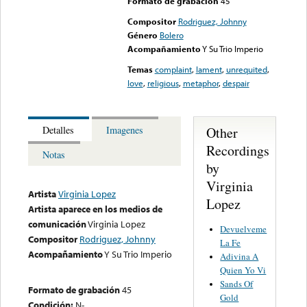
Formato de grabación
45
Compositor
Rodriguez, Johnny
Género
Bolero
Acompañamiento
Y Su Trio Imperio
Temas
complaint
,
lament
,
unrequited
,
love
,
religious
,
metaphor
,
despair
Other
Detalles
Imagenes
Recordings
Notas
by
Virginia
Artista
Virginia Lopez
Lopez
Artista aparece en los medios de
comunicación
Virginia Lopez
Devuelveme
Compositor
Rodriguez, Johnny
La Fe
Acompañamiento
Y Su Trio Imperio
Adivina A
Quien Yo Vi
Sands Of
Formato de grabación
45
Gold
Condición:
N-