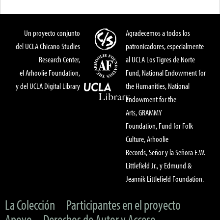
Un proyecto conjunto
Agradecemos a todos los
del UCLA Chicano Studies
patronicadores, especialmente
Research Center,
al UCLA Los Tigres de Norte
el Arhoolie Foundation,
Fund, National Endowment for
y del UCLA Digital Library
the Humanities, National
Endowment for the
Arts, GRAMMY
Foundation, Fund for Folk
Culture, Arhoolie
Records, Señor y la Señora E.W.
Littlefield Jr., y Edmund &
Jeannik Littlefield Foundation.
La Colección
Participantes en el proyecto
Apoyo
Derechos de Autor y Acceso