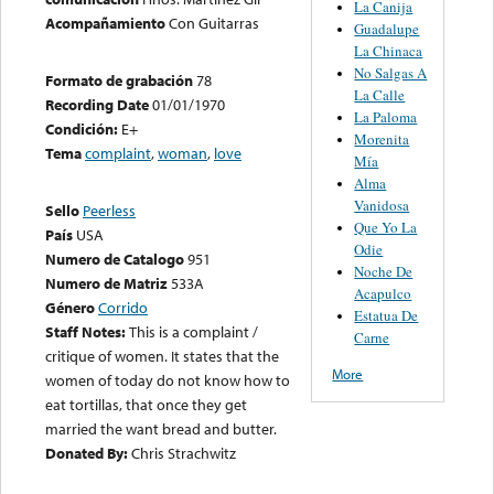
La Canija
Acompañamiento
Con Guitarras
Guadalupe
La Chinaca
No Salgas A
Formato de grabación
78
La Calle
Recording Date
01/01/1970
La Paloma
Condición:
E+
Morenita
Tema
complaint
,
woman
,
love
Mía
Alma
Vanidosa
Sello
Peerless
Que Yo La
País
USA
Odie
Numero de Catalogo
951
Noche De
Numero de Matriz
533A
Acapulco
Género
Corrido
Estatua De
Staff Notes:
This is a complaint /
Carne
critique of women. It states that the
More
women of today do not know how to
eat tortillas, that once they get
married the want bread and butter.
Donated By:
Chris Strachwitz