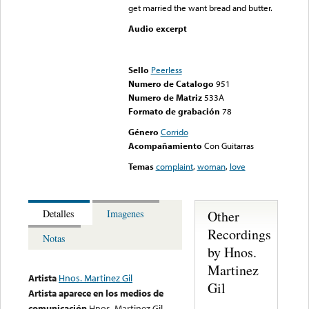
get married the want bread and butter.
Audio excerpt
Error loading media: File
could not be played
Sello
Peerless
Numero de Catalogo
951
Numero de Matriz
533A
Formato de grabación
78
Género
Corrido
Acompañamiento
Con Guitarras
Temas
complaint
,
woman
,
love
Other
Detalles
Imagenes
Recordings
Notas
by Hnos.
Martinez
Artista
Hnos. Martinez Gil
Gil
Artista aparece en los medios de
comunicación
Hnos. Martinez Gil