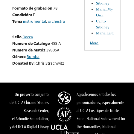
Siboney
Formato de grabación
78
Maria, My
Condición:
E
Own
Canto
Tema
instrumental
,
orchestra
Siboney
Maria La O
Sello
Decca
More
Numero de Catalogo
455-A
Numero de Matriz
39306A
Género
Rumba
Donated By:
Chris Strachwitz
Un proyecto conjunto
Agradecemos a todos los
del UCLA Chicano Studies
patronicadores, especialmente
Research Center,
al UCLA Los Tigres de Norte
el Arhoolie Foundation,
Fund, National Endowment for
y del UCLA Digital Library
the Humanities, National