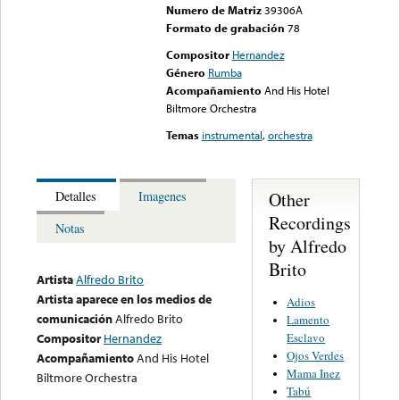
Numero de Matriz
39306A
Formato de grabación
78
Compositor
Hernandez
Género
Rumba
Acompañamiento
And His Hotel
Biltmore Orchestra
Temas
instrumental
,
orchestra
Other
Detalles
Imagenes
Recordings
Notas
by Alfredo
Brito
Artista
Alfredo Brito
Artista aparece en los medios de
Adios
comunicación
Alfredo Brito
Lamento
Esclavo
Compositor
Hernandez
Ojos Verdes
Acompañamiento
And His Hotel
Mama Inez
Biltmore Orchestra
Tabú