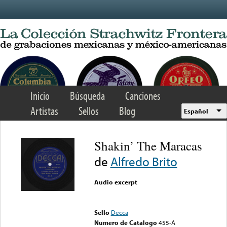
Skip to main content
Inicio
Búsqueda
Canciones
Artistas
Sellos
Blog
Español
Shakin’ The Maracas
de
Alfredo Brito
Audio excerpt
Error loading media: File
could not be played
Sello
Decca
Numero de Catalogo
455-A