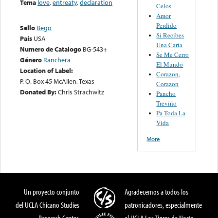
Tema
love
,
entreaty
,
declaration
Celos
Amor
Perdido
Sello
Bego
Si Recibes
País
USA
Una Carta
Numero de Catalogo
BG-543+
Se Me Cerro
Género
Ranchera
El Mundo
Location of Label:
Corazon,
P. O. Box 45 McAllen, Texas
Corazon
Donated By:
Chris Strachwitz
Pancho
Treviño
Pa Toda La
Vida
More
Un proyecto conjunto
Agradecemos a todos los
del UCLA Chicano Studies
patronicadores, especialmente
Research Center,
al UCLA Los Tigres de Norte