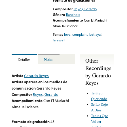
Formato de grabación
45
Compositor
Reyes, Gerardo
Género
Ranchera
Acompañamiento
Con El Mariachi
Alma Jaliscience
Temas
love
,
complaint
,
betrayal
,
farewell
Other
Detalles
Notas
Recordings
by Gerardo
Artista
Gerardo Reyes
Reyes
Artista aparece en los medios de
comunicación
Gerardo Reyes
Te Sigo
Compositor
Reyes, Gerardo
Queriendo
Acompañamiento
Con El Mariachi
Se Lo Dejo
Alma Jaliscience
A Dios
Tenias Que
Volver
Formato de grabación
45
Te Quiero