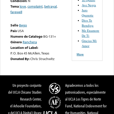
Condición:
N
Ave Negra
Tema
love
,
complaint
,
betrayal
,
Juro
farewell
Quererte
Dios Te
Sello
Bego
Bendiga
Me Enamore
País
USA
De Ti
Numero de Catalogo
BG-131+
Gracias Mi
Género
Ranchera
Amor
Location of Label:
P. O. Box 45 McAllen, Texas
More
Donated By:
Chris Strachwitz
Un proyecto conjunto
Agradecemos a todos los
del UCLA Chicano Studies
patronicadores, especialmente
Research Center,
al UCLA Los Tigres de Norte
el Arhoolie Foundation,
Fund, National Endowment for
y del UCLA Digital Library
the Humanities, National