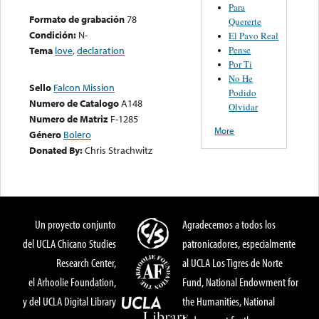
Para
Formato de grabación
78
Quererte
Condición:
N-
El Pavo Real
Pense
Tema
love
,
declaration
Por Ti
No He
Sello
Falcon Mission
Podido
Numero de Catalogo
A148
Olvidar
Numero de Matriz
F-1285
More
Género
Bolero
Donated By:
Chris Strachwitz
Un proyecto conjunto
Agradecemos a todos los
del UCLA Chicano Studies
patronicadores, especialmente
Research Center,
al UCLA Los Tigres de Norte
el Arhoolie Foundation,
Fund, National Endowment for
y del UCLA Digital Library
the Humanities, National