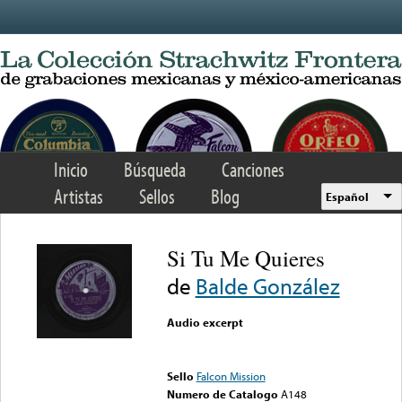
Skip to main content
Inicio
Búsqueda
Canciones
Artistas
Sellos
Blog
Español
Si Tu Me Quieres
de
Balde González
Audio excerpt
Error loading media: File
could not be played
Sello
Falcon Mission
Numero de Catalogo
A148