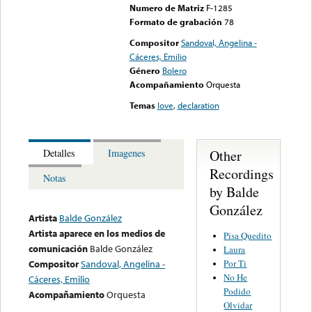
Numero de Matriz
F-1285
Formato de grabación
78
Compositor
Sandoval, Angelina -
Cáceres, Emilio
Género
Bolero
Acompañamiento
Orquesta
Temas
love
,
declaration
Other
Detalles
Imagenes
Recordings
Notas
by Balde
González
Artista
Balde González
Artista aparece en los medios de
Pisa Quedito
comunicación
Balde González
Laura
Por Ti
Compositor
Sandoval, Angelina -
No He
Cáceres, Emilio
Podido
Acompañamiento
Orquesta
Olvidar