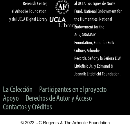
Research Center,
al UCLA Los Tigres de Norte
el Arhoolie Foundation,
Fund, National Endowment for
y del UCLA Digital Library
the Humanities, National
Endowment for the
Arts, GRAMMY
Foundation, Fund for Folk
Culture, Arhoolie
Records, Señor y la Señora E.W.
Littlefield Jr., y Edmund &
Jeannik Littlefield Foundation.
La Colección
Participantes en el proyecto
Apoyo
Derechos de Autor y Acceso
Contactos y Créditos
© 2022 UC Regents & The Arhoolie Foundation