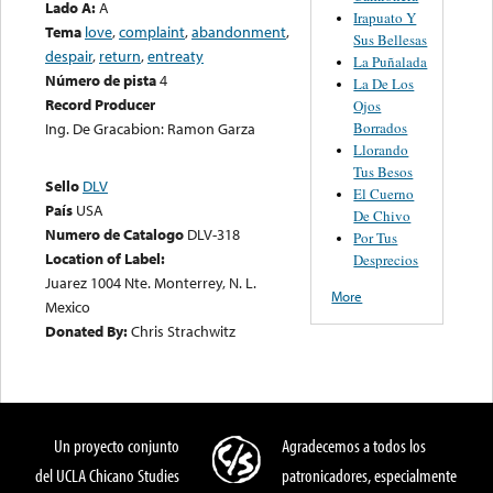
Lado A:
A
Irapuato Y
Tema
love
,
complaint
,
abandonment
,
Sus Bellesas
despair
,
return
,
entreaty
La Puñalada
Número de pista
4
La De Los
Record Producer
Ojos
Borrados
Ing. De Gracabion: Ramon Garza
Llorando
Tus Besos
Sello
DLV
El Cuerno
País
USA
De Chivo
Numero de Catalogo
DLV-318
Por Tus
Location of Label:
Desprecios
Juarez 1004 Nte. Monterrey, N. L.
More
Mexico
Donated By:
Chris Strachwitz
Un proyecto conjunto
Agradecemos a todos los
del UCLA Chicano Studies
patronicadores, especialmente