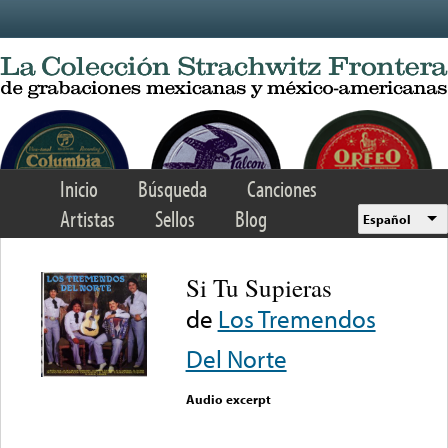
Skip to main content
Inicio
Búsqueda
Canciones
Artistas
Sellos
Blog
Español
Si Tu Supieras
de
Los Tremendos
Del Norte
Audio excerpt
Error loading media: File
could not be played