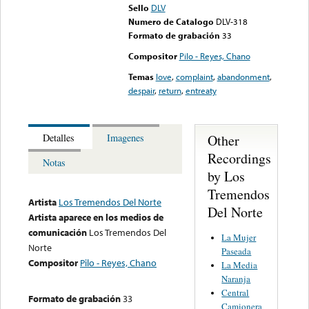
Sello
DLV
Numero de Catalogo
DLV-318
Formato de grabación
33
Compositor
Pilo - Reyes, Chano
Temas
love
,
complaint
,
abandonment
,
despair
,
return
,
entreaty
Other
Detalles
Imagenes
Recordings
Notas
by Los
Tremendos
Artista
Los Tremendos Del Norte
Del Norte
Artista aparece en los medios de
comunicación
Los Tremendos Del
La Mujer
Norte
Paseada
Compositor
Pilo - Reyes, Chano
La Media
Naranja
Central
Formato de grabación
33
Camionera