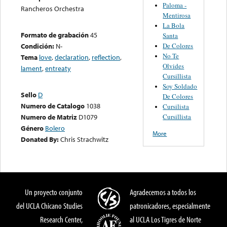
Paloma -
Rancheros Orchestra
Mentirosa
La Bola
Formato de grabación
45
Santa
De Colores
Condición:
N-
No Te
Tema
love
,
declaration
,
reflection
,
Olvides
lament
,
entreaty
Cursillista
Soy Soldado
Sello
D
De Colores
Numero de Catalogo
1038
Cursilista
Cursillista
Numero de Matriz
D1079
Género
Bolero
More
Donated By:
Chris Strachwitz
Un proyecto conjunto
Agradecemos a todos los
del UCLA Chicano Studies
patronicadores, especialmente
Research Center,
al UCLA Los Tigres de Norte