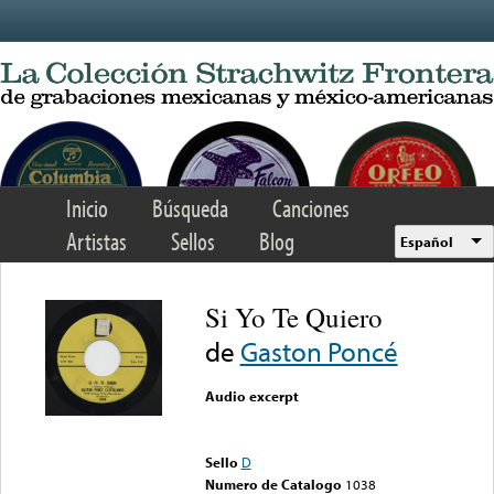
Skip to main content
Inicio
Búsqueda
Canciones
Artistas
Sellos
Blog
Español
Si Yo Te Quiero
de
Gaston Poncé
Audio excerpt
Error loading media: File
could not be played
Sello
D
Numero de Catalogo
1038