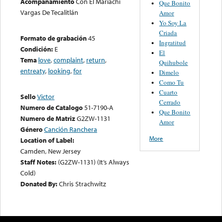
Acompañamiento
Con El Mariachi
Que Bonito
Vargas De Tecalitlán
Amor
Yo Soy La
Criada
Formato de grabación
45
Ingratitud
Condición:
E
El
Tema
love
,
complaint
,
return
,
Quihubole
entreaty
,
looking
,
for
Dimelo
Como Tu
Cuarto
Sello
Victor
Cerrado
Numero de Catalogo
51-7190-A
Que Bonito
Numero de Matriz
G2ZW-1131
Amor
Género
Canción Ranchera
More
Location of Label:
Camden, New Jersey
Staff Notes:
(G2ZW-1131) (It’s Always
Cold)
Donated By:
Chris Strachwitz