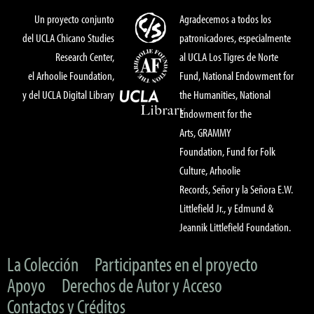
Un proyecto conjunto
Agradecemos a todos los
del UCLA Chicano Studies
patronicadores, especialmente
Research Center,
al UCLA Los Tigres de Norte
el Arhoolie Foundation,
Fund, National Endowment for
y del UCLA Digital Library
the Humanities, National
Endowment for the
Arts, GRAMMY
Foundation, Fund for Folk
Culture, Arhoolie
Records, Señor y la Señora E.W.
Littlefield Jr., y Edmund &
Jeannik Littlefield Foundation.
La Colección
Participantes en el proyecto
Apoyo
Derechos de Autor y Acceso
Contactos y Créditos