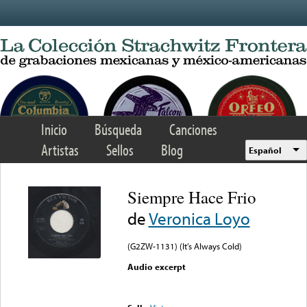
Skip to main content
Inicio
Búsqueda
Canciones
Artistas
Sellos
Blog
Español
Siempre Hace Frio
de
Veronica Loyo
(G2ZW-1131) (It’s Always Cold)
Audio excerpt
Error loading media: File
could not be played