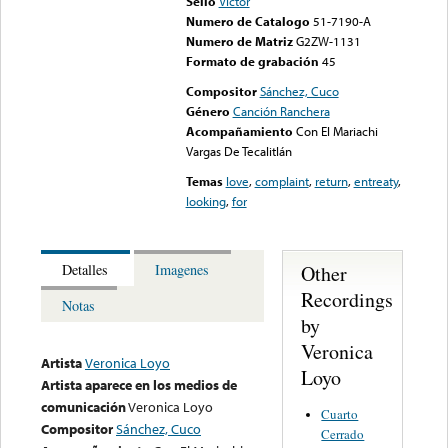
Sello
Victor
Numero de Catalogo
51-7190-A
Numero de Matriz
G2ZW-1131
Formato de grabación
45
Compositor
Sánchez, Cuco
Género
Canción Ranchera
Acompañamiento
Con El Mariachi
Vargas De Tecalitlán
Temas
love
,
complaint
,
return
,
entreaty
,
looking
,
for
Other
Detalles
Imagenes
Recordings
Notas
by
Veronica
Artista
Veronica Loyo
Loyo
Artista aparece en los medios de
comunicación
Veronica Loyo
Cuarto
Compositor
Sánchez, Cuco
Cerrado