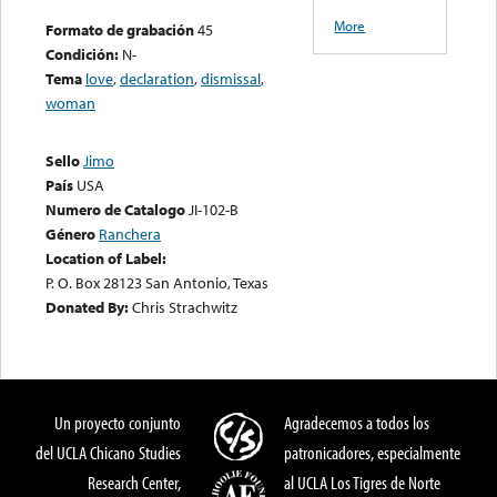
More
Formato de grabación
45
Condición:
N-
Tema
love
,
declaration
,
dismissal
,
woman
Sello
Jimo
País
USA
Numero de Catalogo
JI-102-B
Género
Ranchera
Location of Label:
P. O. Box 28123 San Antonio, Texas
Donated By:
Chris Strachwitz
Un proyecto conjunto
Agradecemos a todos los
del UCLA Chicano Studies
patronicadores, especialmente
Research Center,
al UCLA Los Tigres de Norte