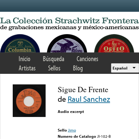
Skip to main content
Inicio
Búsqueda
Canciones
Artistas
Sellos
Blog
Español
Sigue De Frente
de
Raul Sanchez
Audio excerpt
Error loading media: File
could not be played
Sello
Jimo
Numero de Catalogo
JI-102-B