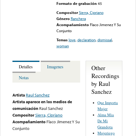
Formato de grabación
45
Compositor
Sierra, Cipriano
Género
Ranchera
Acompañamiento
Flaco Jimenez Y Su
Conjunto
Temas
love
,
declaration
,
dismissal
,
woman
Other
Detalles
Imagenes
Recordings
Notas
by Raul
Sanchez
Artista
Raul Sanchez
Artista aparece en los medios de
Que Importa
comunicación
Raul Sanchez
Mujer
Alma Mia
Compositor
Sierra, Cipriano
De Mi
Acompañamiento
Flaco Jimenez Y Su
Grandota
Conjunto
Mujeriego