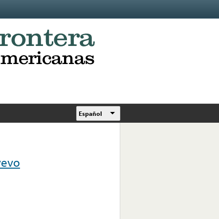
Español
vevo