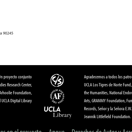
ia 90245
Un proyecto conjunto
Agradecemos a todos los patro
dies Research Center,
UCLA Los Tigres de Norte Fund
 Arhoolie Foundation,
the Humanities, National End
l UCLA Digital Library
Arts, GRAMMY Foundation, Fund
Records, Señor y la Señora E.W. 
Jeannik Littlefield Foundation.
tes en el proyecto
Apoyo
Derechos de Autor y Acc