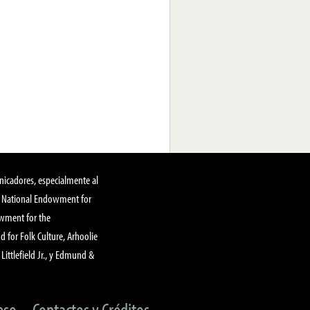
nicadores, especialmente al
, National Endowment for
owment for the
 for Folk Culture, Arhoolie
Littlefield Jr., y Edmund &
eso
Contactos y Créditos