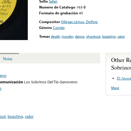
Sello
Safari
Numero de Catalogo
163-B
Formato de grabación
45
Compositor
Villegas Lémus, Delfino
Género
Corrido
Temas
death
,
murder
,
dance
,
shootout
,
boasting
,
valor
Other R
Notas
Sobrino
vevo
El Ausen
 comunicación
Los Sobrinos Del Tio Genovevo
More
o
out
,
boasting
,
valor