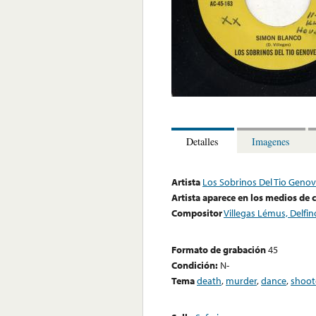
Detalles
Imagenes
Artista
Los Sobrinos Del Tio Geno
Artista aparece en los medios de
Compositor
Villegas Lémus, Delfin
Formato de grabación
45
Condición:
N-
Tema
death
,
murder
,
dance
,
shoot