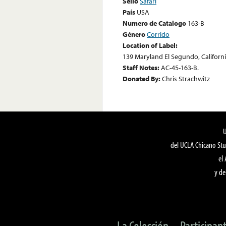
Sello
Safari
País
USA
Numero de Catalogo
163-B
Género
Corrido
Location of Label:
139 Maryland El Segundo, Californ
Staff Notes:
AC-45-163-B.
Donated By:
Chris Strachwitz
del UCLA Chicano Stu
el
y de
La Colección
Participan