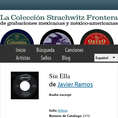
Skip to main content
Inicio
Búsqueda
Canciones
Artistas
Sellos
Blog
Español
Sin Ella
de
Javier Ramos
Audio excerpt
Error loading media: File
could not be played
Sello
Orfeon
Numero de Catalogo
2370