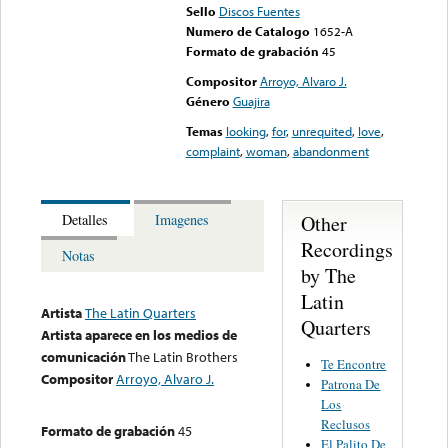
Sello
Discos Fuentes
Numero de Catalogo
1652-A
Formato de grabación
45
Compositor
Arroyo, Alvaro J.
Género
Guajira
Temas
looking
,
for
,
unrequited
,
love
,
complaint
,
woman
,
abandonment
Other
Detalles
Imagenes
Recordings
Notas
by The
Latin
Artista
The Latin Quarters
Quarters
Artista aparece en los medios de
comunicación
The Latin Brothers
Te Encontre
Compositor
Arroyo, Alvaro J.
Patrona De
Los
Reclusos
Formato de grabación
45
El Palito De