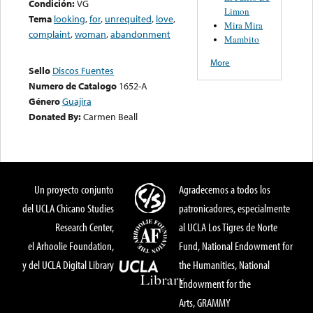
Condición:
VG
Limon
Tema
looking
,
for
,
unrequited
,
love
,
Mira Mira
complaint
,
woman
,
abandonment
Mambito
More
Sello
Discos Fuentes
Numero de Catalogo
1652-A
Género
Guajira
Donated By:
Carmen Beall
Un proyecto conjunto
Agradecemos a todos los
del UCLA Chicano Studies
patronicadores, especialmente
Research Center,
al UCLA Los Tigres de Norte
el Arhoolie Foundation,
Fund, National Endowment for
y del UCLA Digital Library
the Humanities, National
Endowment for the
Arts, GRAMMY