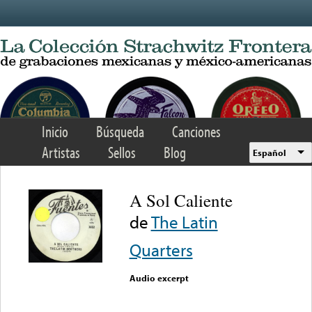
Skip to main content
Inicio
Búsqueda
Canciones
Artistas
Sellos
Blog
Español
A Sol Caliente
de
The Latin
Quarters
Audio excerpt
Error loading media: File
could not be played