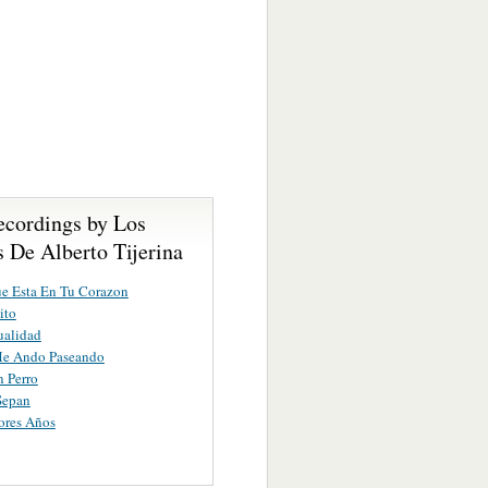
ecordings by Los
 De Alberto Tijerina
e Esta En Tu Corazon
ito
ualidad
Me Ando Paseando
 Perro
Sepan
ores Años