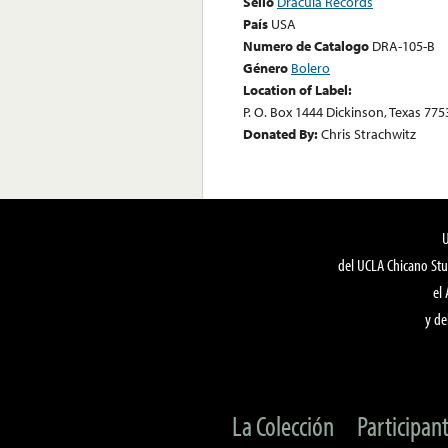
Sello
Dracula Records
País
USA
Numero de Catalogo
DRA-105-B
Género
Bolero
Location of Label:
P. O. Box 1444 Dickinson, Texas 775
Donated By:
Chris Strachwitz
del UCLA Chicano Stu
el
y de
La Colección
Participan