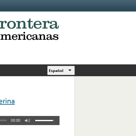
Español
erina
00:00