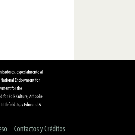
nicadores, especialmente al
, National Endowment for
owment for the
 for Folk Culture, Arhoolie
Littlefield Jr., y Edmund &
eso
Contactos y Créditos