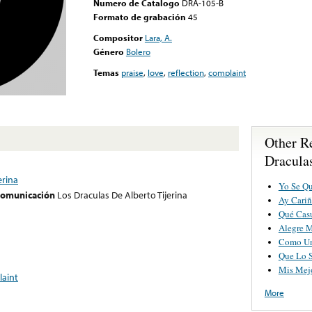
Numero de Catalogo
DRA-105-B
Formato de grabación
45
Compositor
Lara, A.
Género
Bolero
Temas
praise
,
love
,
reflection
,
complaint
Other R
Draculas
erina
Yo Se Qu
 comunicación
Los Draculas De Alberto Tijerina
Ay Cariñ
Qué Cas
Alegre 
Como Un
Que Lo 
Mis Mej
aint
More