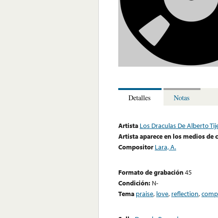
Detalles
Notas
Artista
Los Draculas De Alberto Tij
Artista aparece en los medios de
Compositor
Lara, A.
Formato de grabación
45
Condición:
N-
Tema
praise
,
love
,
reflection
,
compl