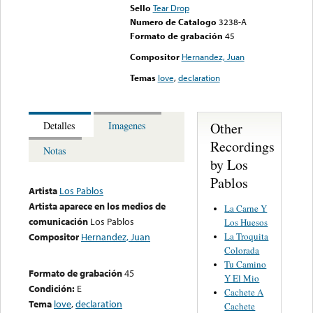
Sello
Tear Drop
Numero de Catalogo
3238-A
Formato de grabación
45
Compositor
Hernandez, Juan
Temas
love
,
declaration
Other
Detalles
Imagenes
Recordings
Notas
by Los
Pablos
Artista
Los Pablos
Artista aparece en los medios de
La Carne Y
comunicación
Los Pablos
Los Huesos
La Troquita
Compositor
Hernandez, Juan
Colorada
Tu Camino
Formato de grabación
45
Y El Mio
Condición:
E
Cachete A
Tema
love
,
declaration
Cachete