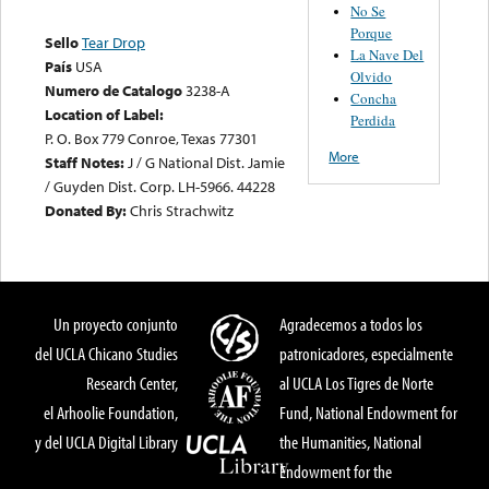
No Se
Porque
Sello
Tear Drop
La Nave Del
País
USA
Olvido
Numero de Catalogo
3238-A
Concha
Location of Label:
Perdida
P. O. Box 779 Conroe, Texas 77301
More
Staff Notes:
J / G National Dist. Jamie
/ Guyden Dist. Corp. LH-5966. 44228
Donated By:
Chris Strachwitz
Un proyecto conjunto
Agradecemos a todos los
del UCLA Chicano Studies
patronicadores, especialmente
Research Center,
al UCLA Los Tigres de Norte
el Arhoolie Foundation,
Fund, National Endowment for
y del UCLA Digital Library
the Humanities, National
Endowment for the