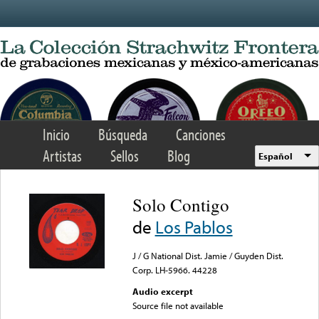
Skip to main content
Inicio
Búsqueda
Canciones
Artistas
Sellos
Blog
Español
Solo Contigo
de
Los Pablos
J / G National Dist. Jamie / Guyden Dist.
Corp. LH-5966. 44228
Audio excerpt
Source file not available