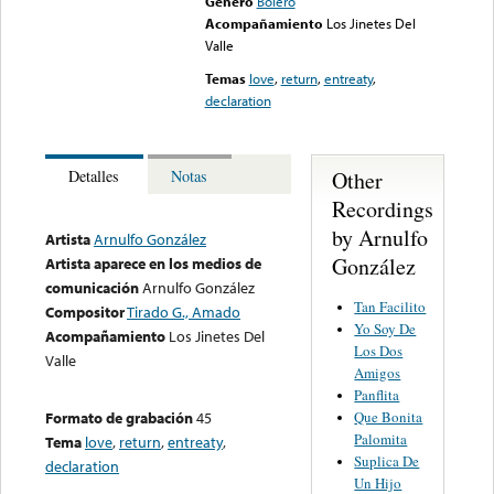
Género
Bolero
Acompañamiento
Los Jinetes Del
Valle
Temas
love
,
return
,
entreaty
,
declaration
Other
Detalles
Notas
Recordings
by Arnulfo
Artista
Arnulfo González
González
Artista aparece en los medios de
comunicación
Arnulfo González
Tan Facilito
Compositor
Tirado G., Amado
Yo Soy De
Acompañamiento
Los Jinetes Del
Los Dos
Valle
Amigos
Panflita
Que Bonita
Formato de grabación
45
Palomita
Tema
love
,
return
,
entreaty
,
Suplica De
declaration
Un Hijo