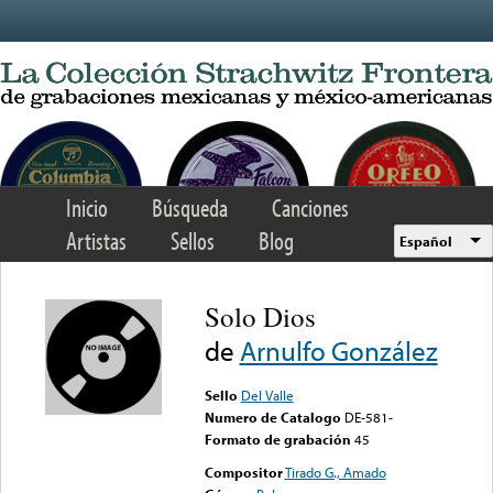
Skip to main content
Inicio
Búsqueda
Canciones
Artistas
Sellos
Blog
Español
Solo Dios
de
Arnulfo González
Sello
Del Valle
Numero de Catalogo
DE-581-
Formato de grabación
45
Compositor
Tirado G., Amado