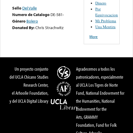
Dinero
Sello
Del Valle
Por
Numero de Catalogo
DE-581-
Equivocacion
Mi Problema
Género
Bolero
Una Mentira
Donated By:
Chris Strachwitz
More
Un proyecto conjunto
Agradecemos a todos los
del UCLA Chicano Studies
patronicadores, especialmente
Research Center,
al UCLA Los Tigres de Norte
el Arhoolie Foundation,
Fund, National Endowment for
y del UCLA Digital Library
the Humanities, National
Endowment for the
Arts, GRAMMY
Foundation, Fund for Folk
Culture, Arhoolie