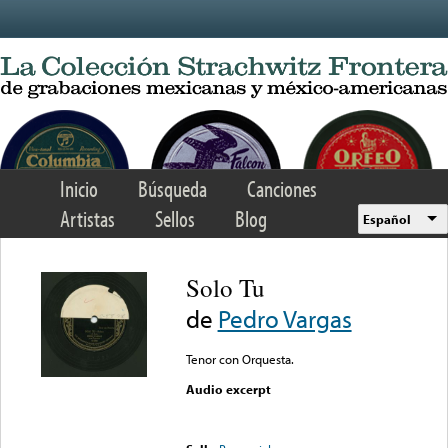
Skip to main content
Inicio
Búsqueda
Canciones
Artistas
Sellos
Blog
Español
Solo Tu
de
Pedro Vargas
Tenor con Orquesta.
Audio excerpt
Error loading media: File
could not be played