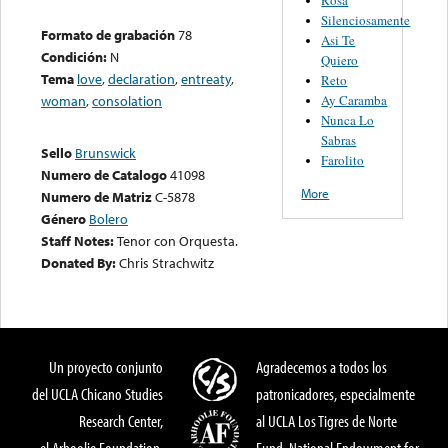
Silenciosamente
Formato de grabación
78
Asi Te
Condición:
N
Quiero
Tema
love
,
declaration
,
entreaty
,
Reto
Ay Caramba
woman
,
consolation
Nunca Lo
Sabras
Sello
Brunswick
Farolito
Numero de Catalogo
41098
More
Numero de Matriz
C-5878
Género
Bolero
Staff Notes:
Tenor con Orquesta.
Donated By:
Chris Strachwitz
Un proyecto conjunto
Agradecemos a todos los
del UCLA Chicano Studies
patronicadores, especialmente
Research Center,
al UCLA Los Tigres de Norte
el Arhoolie Foundation,
Fund, National Endowment for