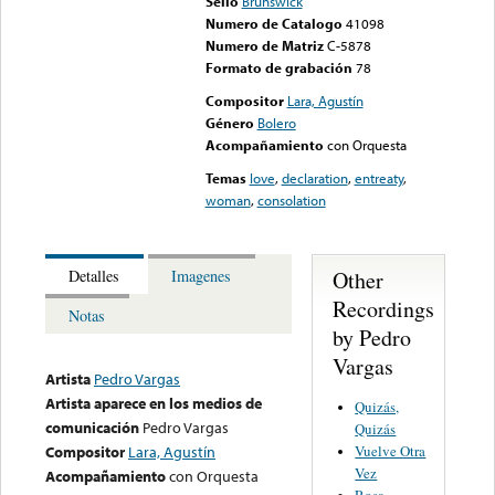
Sello
Brunswick
Numero de Catalogo
41098
Numero de Matriz
C-5878
Formato de grabación
78
Compositor
Lara, Agustín
Género
Bolero
Acompañamiento
con Orquesta
Temas
love
,
declaration
,
entreaty
,
woman
,
consolation
Other
Detalles
Imagenes
Recordings
Notas
by Pedro
Vargas
Artista
Pedro Vargas
Artista aparece en los medios de
Quizás,
comunicación
Pedro Vargas
Quizás
Vuelve Otra
Compositor
Lara, Agustín
Vez
Acompañamiento
con Orquesta
Rosa