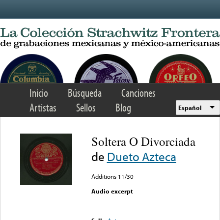
Skip to main content
Inicio
Búsqueda
Canciones
Artistas
Sellos
Blog
Español
Soltera O Divorciada
de
Dueto Azteca
Additions 11/30
Audio excerpt
Error loading media: File
could not be played