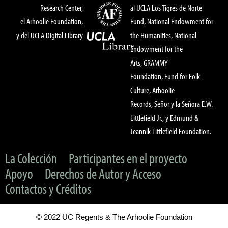
Research Center,
al UCLA Los Tigres de Norte
el Arhoolie Foundation,
Fund, National Endowment for
y del UCLA Digital Library
the Humanities, National
Endowment for the
Arts, GRAMMY
Foundation, Fund for Folk
Culture, Arhoolie
Records, Señor y la Señora E.W.
Littlefield Jr., y Edmund &
Jeannik Littlefield Foundation.
La Colección
Participantes en el proyecto
Apoyo
Derechos de Autor y Acceso
Contactos y Créditos
© 2022 UC Regents & The Arhoolie Foundation