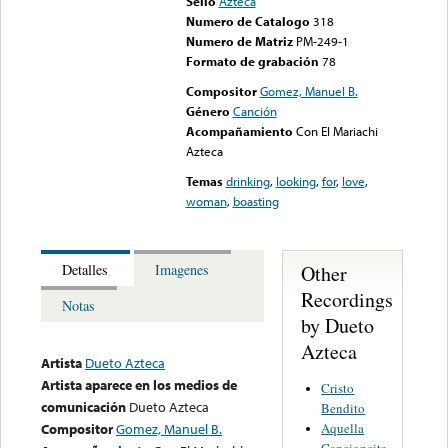
Sello
Azteca
Numero de Catalogo
318
Numero de Matriz
PM-249-1
Formato de grabación
78
Compositor
Gomez, Manuel B.
Género
Canción
Acompañamiento
Con El Mariachi
Azteca
Temas
drinking
,
looking
,
for
,
love
,
woman
,
boasting
Other
Detalles
Imagenes
Recordings
Notas
by Dueto
Azteca
Artista
Dueto Azteca
Artista aparece en los medios de
Cristo
comunicación
Dueto Azteca
Bendito
Aquella
Compositor
Gomez, Manuel B.
Cancioncita