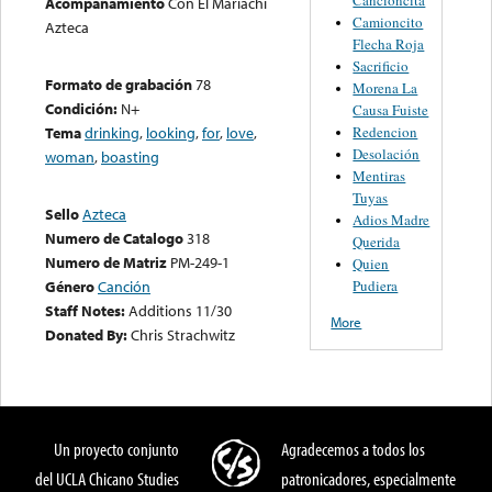
Acompañamiento
Con El Mariachi
Camioncito
Azteca
Flecha Roja
Sacrificio
Formato de grabación
78
Morena La
Condición:
N+
Causa Fuiste
Redencion
Tema
drinking
,
looking
,
for
,
love
,
Desolación
woman
,
boasting
Mentiras
Tuyas
Sello
Azteca
Adios Madre
Numero de Catalogo
318
Querida
Numero de Matriz
PM-249-1
Quien
Pudiera
Género
Canción
Staff Notes:
Additions 11/30
More
Donated By:
Chris Strachwitz
Un proyecto conjunto
Agradecemos a todos los
del UCLA Chicano Studies
patronicadores, especialmente