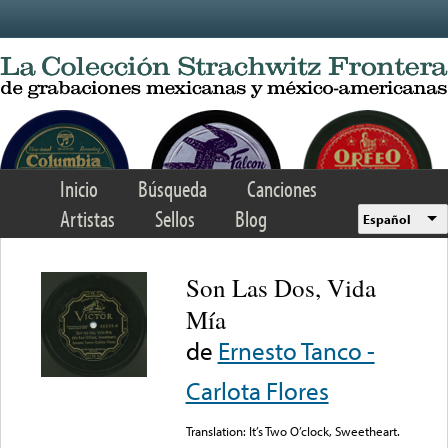
Skip to main content
Inicio
Búsqueda
Canciones
Artistas
Sellos
Blog
Español
Son Las Dos, Vida
Mía
de
Ernesto Tanco -
Carlota Flores
Translation: It’s Two O’clock, Sweetheart.