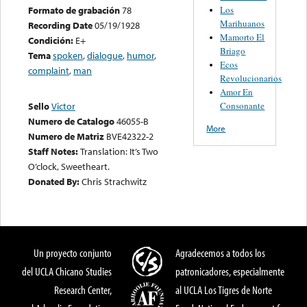
Los
Formato de grabación
78
Marihuanos
Recording Date
05/19/1928
Mamorto El
Condición:
E+
Briago
Tema
spoken
,
dialogue
,
humor
,
Ecos
complaint
,
man
Revolucionarios
Amor En
Consonante
Sello
Victor
Numero de Catalogo
46055-B
More
Numero de Matriz
BVE42322-2
Staff Notes:
Translation: It’s Two
O’clock, Sweetheart.
Donated By:
Chris Strachwitz
Un proyecto conjunto
Agradecemos a todos los
del UCLA Chicano Studies
patronicadores, especialmente
Research Center,
al UCLA Los Tigres de Norte