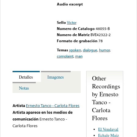
Audio excerpt
Error loading media: File
could not be played
Sello
Victor
Numero de Catalogo
46055-B
Numero de Matriz
BVE42322-2
Formato de grabación
78
Temas
spoken
,
dialogue
,
humor
,
complaint
,
man
Other
Detalles
Imagenes
Recordings
Notas
by Ernesto
Tanco -
Artista
Ernesto Tanco - Carlota Flores
Carlota
Artista aparece en los medios de
Flores
comunicación
Ernesto Tanco -
Carlota Flores
El Vendaval
Echale Maíz