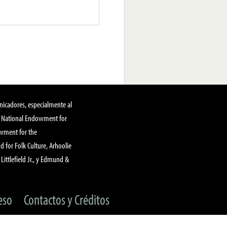
nicadores, especialmente al
, National Endowment for
owment for the
 for Folk Culture, Arhoolie
Littlefield Jr., y Edmund &
eso
Contactos y Créditos