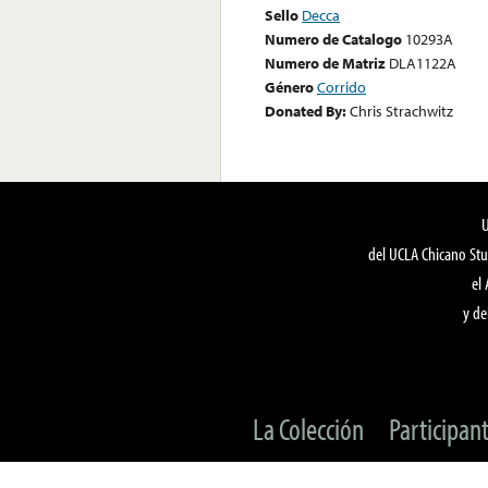
Sello
Decca
Numero de Catalogo
10293A
Numero de Matriz
DLA1122A
Género
Corrido
Donated By:
Chris Strachwitz
del UCLA Chicano Stu
el
y de
La Colección
Participan