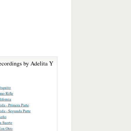
ecordings by Adelita Y
Poquito
mo Rifle
lifornia
ida - Primera Parte
ida - Segunda Parte
ueño
 Suerte
Con Otro