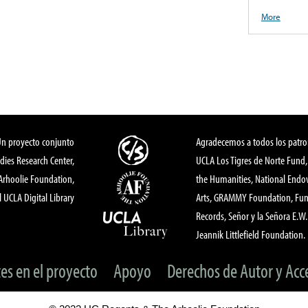
More
Un proyecto conjunto
Agradecemos a todos los patro
dies Research Center,
UCLA Los Tigres de Norte Fund
 Arhoolie Foundation,
the Humanities, National End
l UCLA Digital Library
Arts, GRAMMY Foundation, Fund
Records, Señor y la Señora E.W. 
Jeannik Littlefield Foundation.
tes en el proyecto
Apoyo
Derechos de Autor y Acc