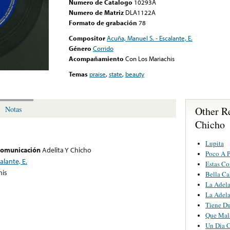
Numero de Catalogo
10293A
Numero de Matriz
DLA1122A
Formato de grabación
78
Compositor
Acuña, Manuel S. - Escalante, E.
Género
Corrido
Acompañamiento
Con Los Mariachis
Temas
praise
,
state
,
beauty
Other R
Notas
Chicho
Lupita
 comunicación
Adelita Y Chicho
Poco A 
alante, E.
Estas Co
his
Bella Ca
La Adela
La Adela
Tiene D
Que Mala
Un Dia 