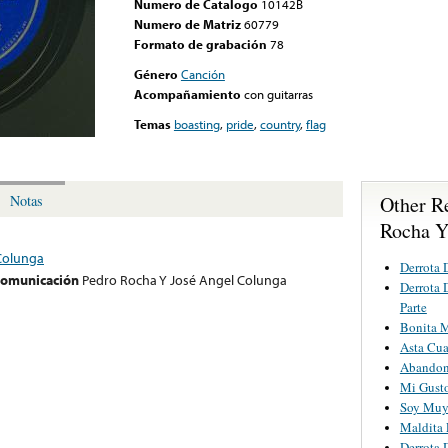
Numero de Catalogo
10142B
Numero de Matriz
60779
Formato de grabación
78
Género
Canción
Acompañamiento
con guitarras
Temas
boasting
,
pride
,
country
,
flag
Other R
Notas
Rocha Y
Colunga
Derrota 
 comunicación
Pedro Rocha Y José Angel Colunga
Derrota 
Parte
Bonita M
Asta Cua
Abandon
Mi Gust
g
Soy Muy
Maldita 
Derrota 