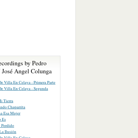
ecordings by Pedro
 José Angel Colunga
De Villa En Celaya - Primera Parte
De Villa En Celaya - Segunda
i Tierra
ndo Chaparrita
a Esa Mujer
o Es
 Perdido
La Ilusión
De Villa En Celaya