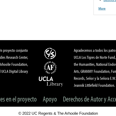
More
Un proyecto conjunto
Agradecemos a todos los patro
dies Research Center,
UCLA Los Tigres de Norte Fund
 Arhoolie Foundation,
the Humanities, National End
l UCLA Digital Library
Arts, GRAMMY Foundation, Fund
Records, Señor y la Señora E.W. 
Jeannik Littlefield Foundation.
tes en el proyecto
Apoyo
Derechos de Autor y Acc
© 2022 UC Regents & The Arhoolie Foundation