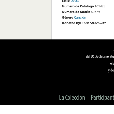
Sello
Decca
Numero de Catalogo
10142B
Numero de Matriz
60779
Género
Canción
Donated By:
Chris Strachwitz
del UCLA Chicano Stu
el
y de
La Colección
Participan