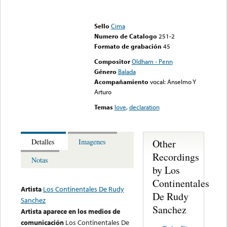
Error loading media: File
could not be played
Sello
Cima
Numero de Catalogo
251-2
Formato de grabación
45
Compositor
Oldham - Penn
Género
Balada
Acompañamiento
vocal: Anselmo Y
Arturo
Temas
love
,
declaration
Other
Detalles
Imagenes
Recordings
Notas
by Los
Continentales
Artista
Los Continentales De Rudy
De Rudy
Sanchez
Sanchez
Artista aparece en los medios de
comunicación
Los Continentales De