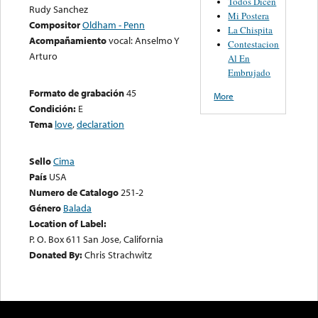
Todos Dicen
Rudy Sanchez
Mi Postera
Compositor
Oldham - Penn
La Chispita
Acompañamiento
vocal: Anselmo Y
Contestacion
Arturo
Al En
Embrujado
Formato de grabación
45
More
Condición:
E
Tema
love
,
declaration
Sello
Cima
País
USA
Numero de Catalogo
251-2
Género
Balada
Location of Label:
P. O. Box 611 San Jose, California
Donated By:
Chris Strachwitz