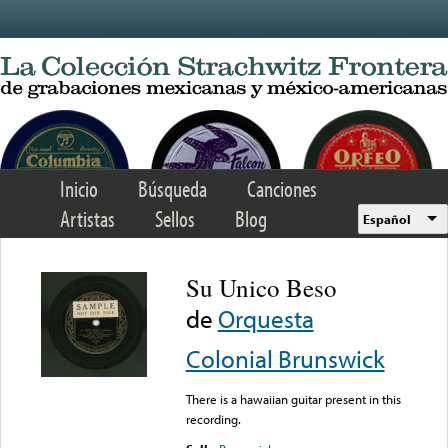
Skip to main content
Inicio
Búsqueda
Canciones
Artistas
Sellos
Blog
Español
Su Unico Beso
de
Orquesta
Colonial Brunswick
There is a hawaiian guitar present in this
recording.