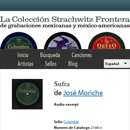
Skip to main content
Inicio
Búsqueda
Canciones
Artistas
Sellos
Blog
Español
Sufra
de
José Moriche
Audio excerpt
Error loading media: File
could not be played
Sello
Columbia
Numero de Catalogo
2166-x