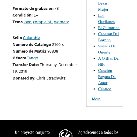
Besas
Formato de grabación
78
Mujer!
Condición:
E+
Los
Gavilanes
Tema
love
,
complaint;
,
woman;
El Guitarrico
Cancion Del
Sello
Columbia
Borrico
Numero de Catalogo
2166-x
Sueños De
Numero de Matriz
93838
Oriente
Género
Tango
A Orillas Del
Nilo
Transfer Date:
Thursday, December
Canción
19, 2019
Pagana De
Donated By:
Chris Strachwitz
Amor
Cántico
More
Un proyecto conjunto
Agradecemos a todos los