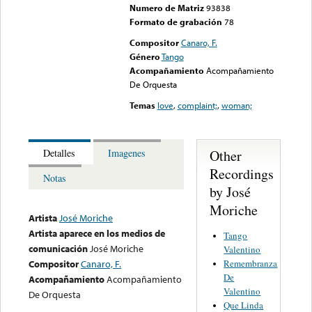
Numero de Matriz
93838
Formato de grabación
78
Compositor
Canaro, F.
Género
Tango
Acompañamiento
Acompañamiento
De Orquesta
Temas
love
,
complaint;
,
woman;
Other
Detalles
Imagenes
Recordings
Notas
by José
Moriche
Artista
José Moriche
Artista aparece en los medios de
Tango
comunicación
José Moriche
Valentino
Remembranza
Compositor
Canaro, F.
De
Acompañamiento
Acompañamiento
Valentino
De Orquesta
Que Linda